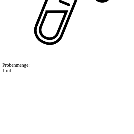
Probenmenge
:
1 mL