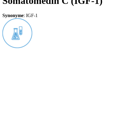
Somatomedin C (IGF-1)
Synonyme
:
IGF-1