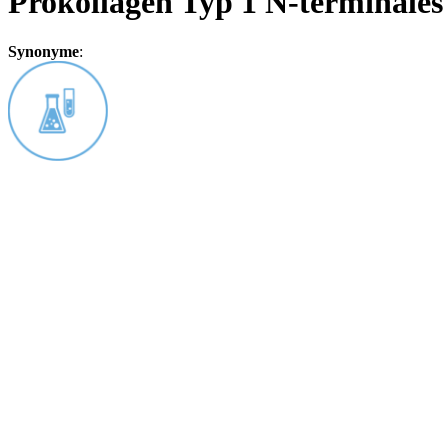
Prokollagen Typ 1 N-terminales
Synonyme
: