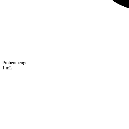
Probenmenge
:
1 mL