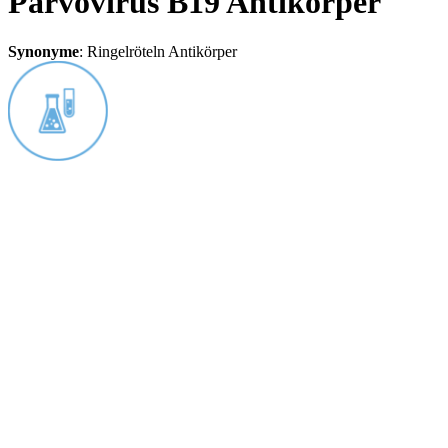
Parvovirus B19 Antikörper
Synonyme
:
Ringelröteln Antikörper