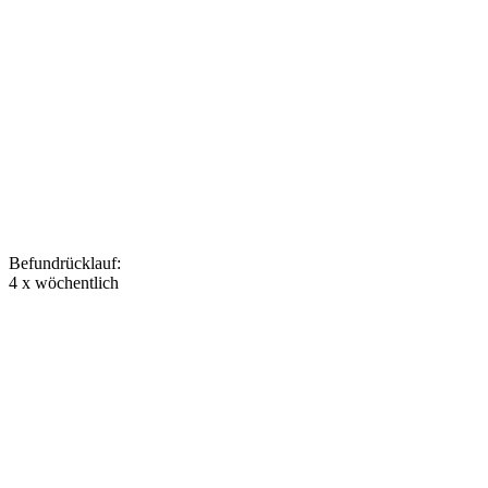
Befundrücklauf
:
4 x wöchentlich