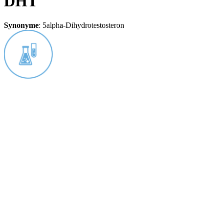
DHT
Synonyme
:
5alpha-Dihydrotestosteron