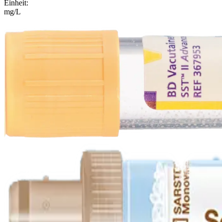
Einheit
:
mg/L