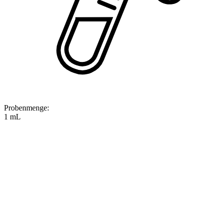
Probenmenge
:
1 mL