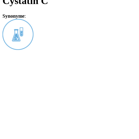
Cystatin C
Synonyme
: