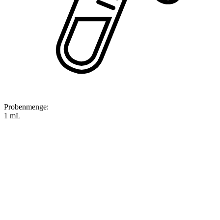
Probenmenge
:
1 mL