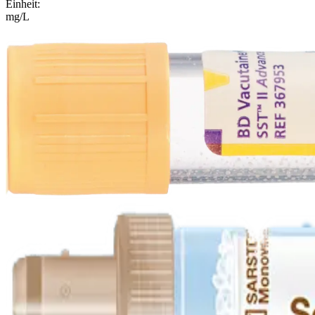
Einheit
:
mg/L