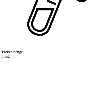
Probenmenge
:
1 mL