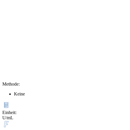
Methode
:
Keine
Einheit
:
U/mL