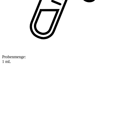
Probenmenge
:
1 mL