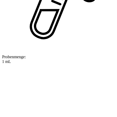
Probenmenge
:
1 mL