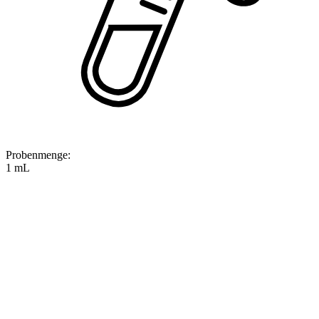
Probenmenge
:
1 mL