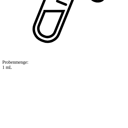
Probenmenge
:
1 mL