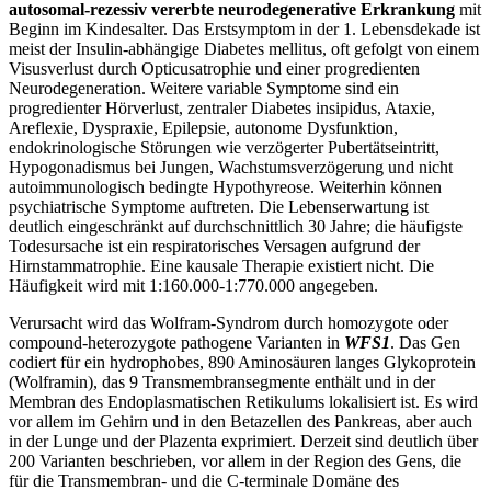
autosomal-rezessiv vererbte neurodegenerative Erkrankung
mit
Beginn im Kindesalter. Das Erstsymptom in der 1. Lebensdekade ist
meist der Insulin-abhängige Diabetes mellitus, oft gefolgt von einem
Visusverlust durch Opticusatrophie und einer progredienten
Neurodegeneration. Weitere variable Symptome sind ein
progredienter Hörverlust, zentraler Diabetes insipidus, Ataxie,
Areflexie, Dyspraxie, Epilepsie, autonome Dysfunktion,
endokrinologische Störungen wie verzögerter Pubertätseintritt,
Hypogonadismus bei Jungen, Wachstumsverzögerung und nicht
autoimmunologisch bedingte Hypothyreose. Weiterhin können
psychiatrische Symptome auftreten. Die Lebenserwartung ist
deutlich eingeschränkt auf durchschnittlich 30 Jahre; die häufigste
Todesursache ist ein respiratorisches Versagen aufgrund der
Hirnstammatrophie. Eine kausale Therapie existiert nicht. Die
Häufigkeit wird mit 1:160.000-1:770.000 angegeben.
Verursacht wird das Wolfram-Syndrom durch homozygote oder
compound-heterozygote pathogene Varianten in
WFS1
. Das Gen
codiert für ein hydrophobes, 890 Aminosäuren langes Glykoprotein
(Wolframin), das 9 Transmembransegmente enthält und in der
Membran des Endoplasmatischen Retikulums lokalisiert ist. Es wird
vor allem im Gehirn und in den Betazellen des Pankreas, aber auch
in der Lunge und der Plazenta exprimiert. Derzeit sind deutlich über
200 Varianten beschrieben, vor allem in der Region des Gens, die
für die Transmembran- und die C-terminale Domäne des