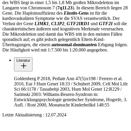
des WBS liegt in einer 1,5 bis 1,8 Mb großen Mikrodeletion im
Langarm von Chromosom 7 (
7q11.23
). In diesem Bereich liegen 28
Gene. Die Haploinsuffizienz des
Elastin
-Gens
ist für die
kardiovaskulären Symptome wie die SVAS verantwortlich. Der
Verlust der Gene
LIMK1
,
CLIP2
,
GTF2IRD1
und
GTF2I
soll die
charakteristischen äußeren und kognitiven Merkmale verursachen.
Die Mikrodeletion und damit das WBS tritt in den meisten Fällen
sporadisch auf; es gibt jedoch gelegentlich Eltern-Kind-
Übertragungen, die einem
autosomal-dominanten
Erbgang folgen.
Die Häufigkeit wird mit 1:7.500 bis 1:20.000 angegeben.
Literatur
Goldenberg P 2018, Pediatr Ann 47(5):e198 / Ferrero et al.
2010, Eur J Hum Genet 18:33 / Schubert 2009, Cell Mol Life
Sci 66:1178 / Tassabehji 2003, Hum Mol Genet 12:R229 /
Sarimski 2003: Williams-Beuren-Syndrom in:
Entwicklungspsychologie genetischer Syndrome, Hogrefe, 3.
Aufl. / Rost 2000, Monatsschr Kinderheilkd 148:55
Letzte Aktualisierung : 12.07.2024