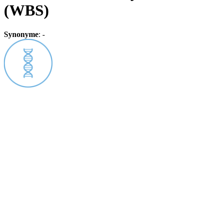
(WBS)
Synonyme
:
-