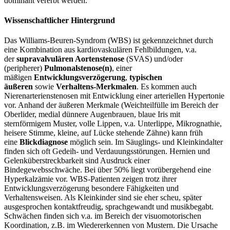
dominant vererbt werden.
Wissenschaftlicher Hintergrund
Das Williams-Beuren-Syndrom (WBS) ist gekennzeichnet durch
eine Kombination aus kardiovaskulären Fehlbildungen, v.a.
der
supravalvulären Aortenstenose
(SVAS) und/oder
(peripherer)
Pulmonalstenose(n)
, einer
mäßigen
Entwicklungsverzögerung
,
typischen
äußeren
sowie
Verhaltens-Merkmalen
. Es kommen auch
Nierenarterienstenosen mit Entwicklung einer arteriellen Hypertonie
vor. Anhand der äußeren Merkmale (Weichteilfülle im Bereich der
Oberlider, medial dünnere Augenbrauen, blaue Iris mit
sternförmigem Muster, volle Lippen, v.a. Unterlippe, Mikrognathie,
heisere Stimme, kleine, auf Lücke stehende Zähne) kann früh
eine
Blickdiagnose
möglich sein. Im Säuglings- und Kleinkindalter
finden sich oft Gedeih- und Verdauungsstörungen. Hernien und
Gelenküberstreckbarkeit sind Ausdruck einer
Bindegewebsschwäche. Bei über 50% liegt vorübergehend eine
Hyperkalzämie vor. WBS-Patienten zeigen trotz ihrer
Entwicklungsverzögerung besondere Fähigkeiten und
Verhaltensweisen. Als Kleinkinder sind sie eher scheu, später
ausgesprochen kontaktfreudig, sprachgewandt und musikbegabt.
Schwächen finden sich v.a. im Bereich der visuomotorischen
Koordination, z.B. im Wiedererkennen von Mustern. Die Ursache