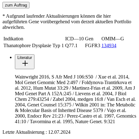
zum Auftrag
* Aufgrund laufender Aktualisierungen können die hier
aufgeführten Gene vorübergehend vom derzeit aktuellen Portfolio
abweichen.
Indikation
ICD—10
Gen
OMIM—G
Thanatophore Dysplasie Typ 1
Q77.1
FGFR3
134934
Literatur
Wainwright 2016, S Afr Med J 106:S50 / Xue et al. 2014,
Mol Genet Genomic Med 2:497 / Foldynova-Trantirkova et
al. 2012, Hum Mutat 33:29 / Martinez-Frias et al. 2009, Am J
Med Genet Part A 152A:245 / Lievens et al. 2004, J Biol
Chem 279:43254 / Zabel 2004, medgen 16:8 / Van Esch et al.
2004, Genet Counsel 15:375 / Wilkin 2001 in: The Metabolic
& Molecular Basis of Inherited Disease 5379 / Vajo et al.
2000, Endocr Rev 21:23 / Perez-Castro et al. 1997, Genomics
41:10 / Tavormina et al. 1995, Nature Genet. 9:321
Letzte Aktualisierung : 12.07.2024