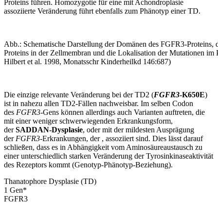
Proteins führen. Homozygotie für eine mit Achondroplasie
assoziierte Veränderung führt ebenfalls zum Phänotyp einer TD.
Abb.: Schematische Darstellung der Domänen des FGFR3-Proteins, 
Proteins in der Zellmembran und die Lokalisation der Mutationen im P
Hilbert et al. 1998, Monatsschr Kinderheilkd 146:687)
Die einzige relevante Veränderung bei der TD2 (
FGFR3
-K650E
)
ist in nahezu allen TD2-Fällen nachweisbar. Im selben Codon
des
FGFR3
-Gens können allerdings auch Varianten auftreten, die
mit einer weniger schwerwiegenden Erkrankungsform,
der
SADDAN-Dysplasie
, oder mit der mildesten Ausprägung
der
FGFR3
-Erkrankungen, der
, assoziiert sind. Dies lässt darauf
schließen, dass es in Abhängigkeit vom Aminosäureaustausch zu
einer unterschiedlich starken Veränderung der Tyrosinkinaseaktivität
des Rezeptors kommt (Genotyp-Phänotyp-Beziehung).
Thanatophore Dysplasie (TD)
1
Gen
*
FGFR3