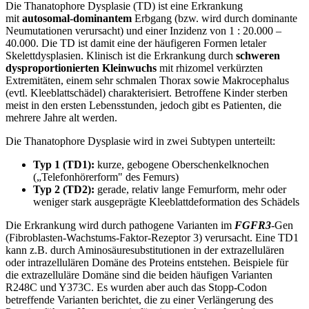
Die Thanatophore Dysplasie (TD) ist eine Erkrankung
mit
autosomal-dominantem
Erbgang (bzw. wird durch dominante
Neumutationen verursacht) und einer Inzidenz von 1 : 20.000 –
40.000. Die TD ist damit eine der häufigeren Formen letaler
Skelettdysplasien. Klinisch ist die Erkrankung durch
schweren
dysproportionierten Kleinwuchs
mit rhizomel verkürzten
Extremitäten, einem sehr schmalen Thorax sowie Makrocephalus
(evtl. Kleeblattschädel) charakterisiert. Betroffene Kinder sterben
meist in den ersten Lebensstunden, jedoch gibt es Patienten, die
mehrere Jahre alt werden.
Die Thanatophore Dysplasie wird in zwei Subtypen unterteilt:
Typ 1 (TD1):
kurze, gebogene Oberschenkelknochen
(„Telefonhörerform" des Femurs)
Typ 2 (TD2):
gerade, relativ lange Femurform, mehr oder
weniger stark ausgeprägte Kleeblattdeformation des Schädels
Die Erkrankung wird durch pathogene Varianten im
FGFR3
-Gen
(Fibroblasten-Wachstums-Faktor-Rezeptor 3) verursacht. Eine TD1
kann z.B. durch Aminosäuresubstitutionen in der extrazellulären
oder intrazellulären Domäne des Proteins entstehen. Beispiele für
die extrazelluläre Domäne sind die beiden häufigen Varianten
R248C und Y373C. Es wurden aber auch das Stopp-Codon
betreffende Varianten berichtet, die zu einer Verlängerung des