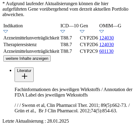
* Aufgrund laufender Aktualisierungen können die hier
aufgeführten Gene vorübergehend vom derzeit aktuellen Portfolio
abweichen.
Indikation
ICD—10
Gen
OMIM—G
Arzneimittelunverträglichkeit
T88.7
CYP2D6
124030
Therapieresistenz
T88.7
CYP2D6
124030
Arzneimittelunverträglichkeit
T88.7
CYP2C9
601130
weitere Inhalte anzeigen
Literatur
Fachinformationen des jeweiligen Wirkstoffs / Annotation der
FDA Label des jeweiligen Wirksstoffs
/
/
/ Swenn et al, Clin Pharmacol Ther. 2011; 89(5):662-73. /
Grün et al., Br J Clin Pharmacol. 2012;74(5):854-63.
Letzte Aktualisierung : 28.01.2025