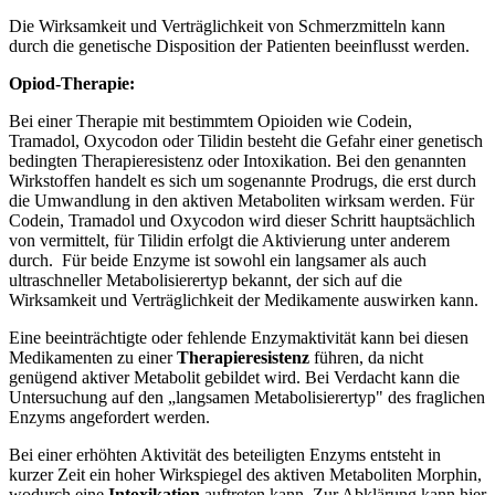
Die Wirksamkeit und Verträglichkeit von Schmerzmitteln kann
durch die genetische Disposition der Patienten beeinflusst werden.
Opiod-Therapie:
Bei einer Therapie mit bestimmtem Opioiden wie Codein,
Tramadol, Oxycodon oder Tilidin besteht die Gefahr einer genetisch
bedingten Therapieresistenz oder Intoxikation. Bei den genannten
Wirkstoffen handelt es sich um sogenannte Prodrugs, die erst durch
die Umwandlung in den aktiven Metaboliten wirksam werden. Für
Codein, Tramadol und Oxycodon wird dieser Schritt hauptsächlich
von
vermittelt, für Tilidin erfolgt die Aktivierung unter anderem
durch
. Für beide Enzyme ist sowohl ein langsamer als auch
ultraschneller Metabolisierertyp bekannt, der sich auf die
Wirksamkeit und Verträglichkeit der Medikamente auswirken kann.
Eine beeinträchtigte oder fehlende Enzymaktivität kann bei diesen
Medikamenten zu einer
Therapieresistenz
führen, da nicht
genügend aktiver Metabolit gebildet wird. Bei Verdacht kann die
Untersuchung auf den „langsamen Metabolisierertyp" des fraglichen
Enzyms angefordert werden.
Bei einer erhöhten Aktivität des beteiligten Enzyms entsteht in
kurzer Zeit ein hoher Wirkspiegel des aktiven Metaboliten Morphin,
wodurch eine
Intoxikation
auftreten kann. Zur Abklärung kann hier