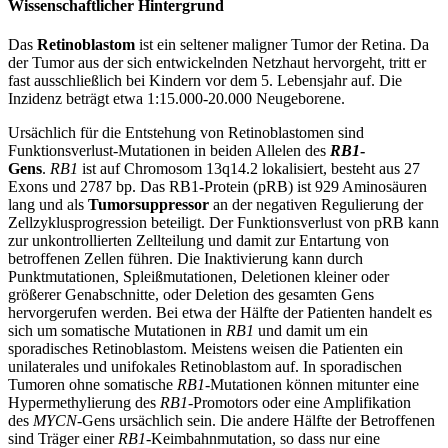
Wissenschaftlicher Hintergrund
Das
Retinoblastom
ist ein seltener maligner Tumor der Retina. Da
der Tumor aus der sich entwickelnden Netzhaut hervorgeht, tritt er
fast ausschließlich bei Kindern vor dem 5. Lebensjahr auf. Die
Inzidenz beträgt etwa 1:15.000-20.000 Neugeborene.
Ursächlich für die Entstehung von Retinoblastomen sind
Funktionsverlust-Mutationen in beiden Allelen des
RB1
-
Gens
.
RB1
ist auf Chromosom 13q14.2 lokalisiert, besteht aus 27
Exons und 2787 bp. Das RB1-Protein (pRB) ist 929 Aminosäuren
lang und als
Tumorsuppressor
an der negativen Regulierung der
Zellzyklusprogression beteiligt. Der Funktionsverlust von pRB kann
zur unkontrollierten Zellteilung und damit zur Entartung von
betroffenen Zellen führen. Die Inaktivierung kann durch
Punktmutationen, Spleißmutationen, Deletionen kleiner oder
größerer Genabschnitte, oder Deletion des gesamten Gens
hervorgerufen werden. Bei etwa der Hälfte der Patienten handelt es
sich um somatische Mutationen in
RB1
und damit um ein
sporadisches Retinoblastom. Meistens weisen die Patienten ein
unilaterales und unifokales Retinoblastom auf. In sporadischen
Tumoren ohne somatische
RB1
-Mutationen können mitunter eine
Hypermethylierung des
RB1
-Promotors oder eine Amplifikation
des
MYCN
-Gens ursächlich sein. Die andere Hälfte der Betroffenen
sind Träger einer
RB1
-Keimbahnmutation, so dass nur eine