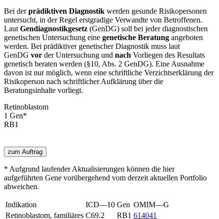
Bei der
prädiktiven Diagnostik
werden gesunde Risikopersonen
untersucht, in der Regel erstgradige Verwandte von Betroffenen.
Laut
Gendiagnostikgesetz
(GenDG) soll bei jeder diagnostischen
genetischen Untersuchung eine
genetische Beratung
angeboten
werden. Bei prädiktiver genetischer Diagnostik muss laut
GenDG
vor
der Untersuchung und
nach
Vorliegen des Resultats
genetisch beraten werden (§10, Abs. 2 GenDG). Eine Ausnahme
davon ist nur möglich, wenn eine schriftliche Verzichtserklärung der
Risikoperson nach schriftlicher Aufklärung über die
Beratungsinhalte vorliegt.
Retinoblastom
1
Gen
*
RB1
zum Auftrag
* Aufgrund laufender Aktualisierungen können die hier
aufgeführten Gene vorübergehend vom derzeit aktuellen Portfolio
abweichen.
Indikation
ICD—10
Gen
OMIM—G
Retinoblastom, familiäres
C69.2
RB1
614041