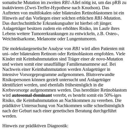
somatische Mutation im zweiten
RB1
-Allel nötig ist, um das pRB zu
inaktivieren (Zwei-Treffer-Hypothese nach Knudson). Das
Auftreten von multifokalen oder bilateralen Retinoblastomen ist ein
Hinweis auf das Vorliegen einer solchen erblichen
RB1
-Mutation.
Das durchschnittliche Erkrankungsalter ist hierbei oft jünger.
Anlageträger besitzen zudem ein erhöhtes Risiko, im Laufe ihres
Lebens weitere Tumorerkrankungen zu entwickeln, z.B. Osteo-,
Weichteilsarkome, Melanome oder Lungentumoren.
Die molekulargenetische Analyse von
RB1
wird allen Patienten mit
uni- oder bilateralem Retinom oder Retinoblastom empfohlen. Viele
Kinder mit Keimbahnmutation sind Träger einer
de novo
-Mutation
und weisen somit eine unauffällige Familienanamnese auf. Bei
Nachweis einer Keimbahnmutation werden Anlageträger in
intensive Vorsorgeprogramme aufgenommen. Blutsverwandte
Risikopersonen können gezielt untersucht und Anlageträger
identifiziert werden, und ebenfalls frühestmöglich in die
Krebsvorsorge aufgenommen werden. Das hereditäre Retinoblastom
wird
autosomal-dominant
vererbt, es besteht somit ein 50%-iges
Risiko, die Keimbahnmutation an Nachkommen zu vererben. Die
prädiktive Untersuchung von Nachkommen sollte schnellstmöglich
nach der Geburt nach einer genetischen Beratung durchgeführt
werden.
Hinweis zur prädiktiven Diagnostik: