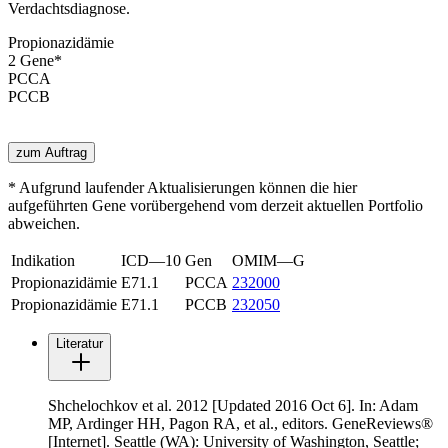
Verdachtsdiagnose.
Propionazidämie
2
Gen
e
*
PCCA
PCCB
zum Auftrag
* Aufgrund laufender Aktualisierungen können die hier
aufgeführten Gene vorübergehend vom derzeit aktuellen Portfolio
abweichen.
Indikation
ICD—10
Gen
OMIM—G
Propionazidämie
E71.1
PCCA
232000
Propionazidämie
E71.1
PCCB
232050
Literatur
Shchelochkov et al. 2012 [Updated 2016 Oct 6]. In: Adam
MP, Ardinger HH, Pagon RA, et al., editors. GeneReviews®
[Internet]. Seattle (WA): University of Washington, Seattle;