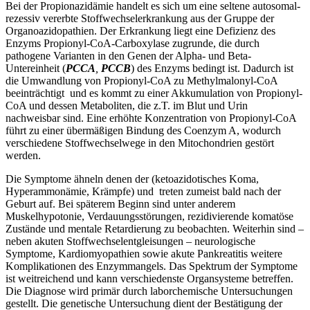
Bei der Propionazidämie handelt es sich um eine seltene autosomal-
rezessiv vererbte Stoffwechselerkrankung aus der Gruppe der
Organoazidopathien. Der Erkrankung liegt eine Defizienz des
Enzyms Propionyl-CoA-Carboxylase zugrunde, die durch
pathogene Varianten in den Genen der Alpha- und Beta-
Untereinheit (
PCCA
,
PCCB
) des Enzyms bedingt ist. Dadurch ist
die Umwandlung von Propionyl-CoA zu Methylmalonyl-CoA
beeinträchtigt und es kommt zu einer Akkumulation von Propionyl-
CoA und dessen Metaboliten, die z.T. im Blut und Urin
nachweisbar sind. Eine erhöhte Konzentration von Propionyl-CoA
führt zu einer übermäßigen Bindung des Coenzym A, wodurch
verschiedene Stoffwechselwege in den Mitochondrien gestört
werden.
Die Symptome ähneln denen der
(ketoazidotisches Koma,
Hyperammonämie, Krämpfe) und treten zumeist bald nach der
Geburt auf. Bei späterem Beginn sind unter anderem
Muskelhypotonie, Verdauungsstörungen, rezidivierende komatöse
Zustände und mentale Retardierung zu beobachten. Weiterhin sind –
neben akuten Stoffwechselentgleisungen – neurologische
Symptome, Kardiomyopathien sowie akute Pankreatitis weitere
Komplikationen des Enzymmangels. Das Spektrum der Symptome
ist weitreichend und kann verschiedenste Organsysteme betreffen.
Die Diagnose wird primär durch laborchemische Untersuchungen
gestellt. Die genetische Untersuchung dient der Bestätigung der