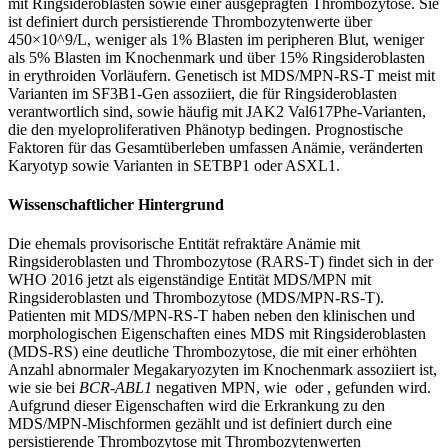
mit Ringsideroblasten sowie einer ausgeprägten Thrombozytose. Sie
ist definiert durch persistierende Thrombozytenwerte über
450×10^9/L, weniger als 1% Blasten im peripheren Blut, weniger
als 5% Blasten im Knochenmark und über 15% Ringsideroblasten
in erythroiden Vorläufern. Genetisch ist MDS/MPN-RS-T meist mit
Varianten im SF3B1-Gen assoziiert, die für Ringsideroblasten
verantwortlich sind, sowie häufig mit JAK2 Val617Phe-Varianten,
die den myeloproliferativen Phänotyp bedingen. Prognostische
Faktoren für das Gesamtüberleben umfassen Anämie, veränderten
Karyotyp sowie Varianten in SETBP1 oder ASXL1.
Wissenschaftlicher Hintergrund
Die ehemals provisorische Entität refraktäre Anämie mit
Ringsideroblasten und Thrombozytose (RARS-T) findet sich in der
WHO 2016 jetzt als eigenständige Entität MDS/MPN mit
Ringsideroblasten und Thrombozytose (MDS/MPN-RS-T).
Patienten mit MDS/MPN-RS-T haben neben den klinischen und
morphologischen Eigenschaften eines MDS mit Ringsideroblasten
(MDS-RS) eine deutliche Thrombozytose, die mit einer erhöhten
Anzahl abnormaler Megakaryozyten im Knochenmark assoziiert ist,
wie sie bei
BCR-ABL1
negativen MPN, wie
oder
, gefunden wird.
Aufgrund dieser Eigenschaften wird die Erkrankung zu den
MDS/MPN-Mischformen gezählt und ist definiert durch eine
persistierende Thrombozytose mit Thrombozytenwerten