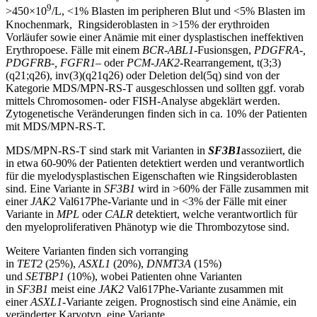
9
>450×10
/L, <1% Blasten im peripheren Blut und <5% Blasten im
Knochenmark, Ringsideroblasten in >15% der erythroiden
Vorläufer sowie einer Anämie mit einer dysplastischen ineffektiven
Erythropoese. Fälle mit einem
BCR-ABL1
-Fusionsgen,
PDGFRA-,
PDGFRB-, FGFR1
– oder
PCM-JAK2
-Rearrangement, t(3;3)
(q21;q26), inv(3)(q21q26) oder Deletion del(5q) sind von der
Kategorie MDS/MPN-RS-T ausgeschlossen und sollten ggf. vorab
mittels Chromosomen- oder FISH-Analyse abgeklärt werden.
Zytogenetische Veränderungen finden sich in ca. 10% der Patienten
mit MDS/MPN-RS-T.
MDS/MPN-RS-T sind stark mit Varianten in
SF3B1
assoziiert, die
in etwa 60-90% der Patienten detektiert werden und verantwortlich
für die myelodysplastischen Eigenschaften wie Ringsideroblasten
sind. Eine Variante in
SF3B1
wird in >60% der Fälle zusammen mit
einer
JAK2
Val617Phe-Variante und in <3% der Fälle mit einer
Variante in
MPL
oder
CALR
detektiert, welche verantwortlich für
den myeloproliferativen Phänotyp wie die Thrombozytose sind.
Weitere Varianten finden sich vorranging
in
TET2
(25%),
ASXL1
(20%),
DNMT3A
(15%)
und
SETBP1
(10%), wobei Patienten ohne Varianten
in
SF3B1
meist eine
JAK2
Val617Phe-Variante zusammen mit
einer
ASXL1
-Variante zeigen. Prognostisch sind eine Anämie, ein
veränderter Karyotyp, eine Variante