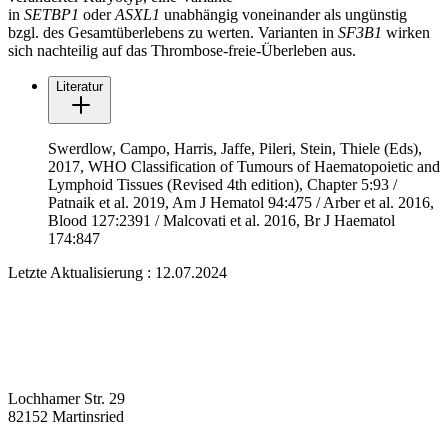
in
SETBP1
oder
ASXL1
unabhängig voneinander als ungünstig
bzgl. des Gesamtüberlebens zu werten. Varianten in
SF3B1
wirken
sich nachteilig auf das Thrombose-freie-Überleben aus.
Literatur
Swerdlow, Campo, Harris, Jaffe, Pileri, Stein, Thiele (Eds),
2017, WHO Classification of Tumours of Haematopoietic and
Lymphoid Tissues (Revised 4th edition), Chapter 5:93 /
Patnaik et al. 2019, Am J Hematol 94:475 / Arber et al. 2016,
Blood 127:2391 / Malcovati et al. 2016, Br J Haematol
174:847
Letzte Aktualisierung : 12.07.2024
Lochhamer Str. 29
82152 Martinsried