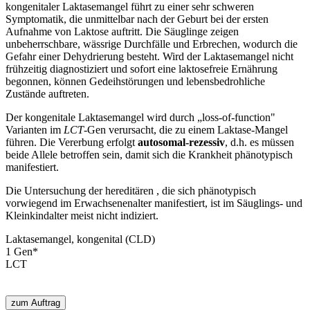
kongenitaler Laktasemangel führt zu einer sehr schweren
Symptomatik, die unmittelbar nach der Geburt bei der ersten
Aufnahme von Laktose auftritt. Die Säuglinge zeigen
unbeherrschbare, wässrige Durchfälle und Erbrechen, wodurch die
Gefahr einer Dehydrierung besteht. Wird der Laktasemangel nicht
frühzeitig diagnostiziert und sofort eine laktosefreie Ernährung
begonnen, können Gedeihstörungen und lebensbedrohliche
Zustände auftreten.
Der kongenitale Laktasemangel wird durch „loss-of-function"
Varianten im
LCT
-Gen verursacht, die zu einem Laktase-Mangel
führen. Die Vererbung erfolgt
autosomal-rezessiv
, d.h. es müssen
beide Allele betroffen sein, damit sich die Krankheit phänotypisch
manifestiert.
Die Untersuchung der hereditären
, die sich phänotypisch
vorwiegend im Erwachsenenalter manifestiert, ist im Säuglings- und
Kleinkindalter meist nicht indiziert.
Laktasemangel, kongenital (CLD)
1
Gen
*
LCT
zum Auftrag