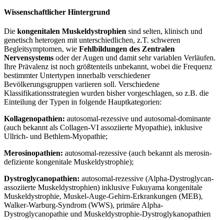
Wissenschaftlicher Hintergrund
Die
kongenitalen Muskeldystrophien
sind selten, klinisch und
genetisch heterogen mit unterschiedlichen, z.T. schweren
Begleitsymptomen, wie
Fehlbildungen des Zentralen
Nervensystems
oder der Augen und damit sehr variablen Verläufen.
Ihre Prävalenz ist noch größtenteils unbekannt, wobei die Frequenz
bestimmter Untertypen innerhalb verschiedener
Bevölkerungsgruppen variieren soll. Verschiedene
Klassifikationsstrategien wurden bisher vorgeschlagen, so z.B. die
Einteilung der Typen in folgende Hauptkategorien:
Kollagenopathien:
autosomal-rezessive und autosomal-dominante
(auch bekannt als Collagen-VI assoziierte Myopathie), inklusive
Ullrich- und Bethlem-Myopathie;
Merosinopathien:
autosomal-rezessive (auch bekannt als merosin-
defiziente kongenitale Muskeldystrophie);
Dystroglycanopathien:
autosomal-rezessive (Alpha-Dystroglycan-
assoziierte Muskeldystrophien) inklusive Fukuyama kongenitale
Muskeldystrophie, Muskel-Auge-Gehirn-Erkrankungen (MEB),
Walker-Warburg-Syndrom (WWS), primäre Alpha-
Dystroglycanopathie und Muskeldystrophie-Dystroglykanopathien