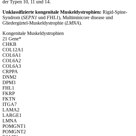
der Typen 10, 11 und 14.
Unklassifizierte kongenitale Muskeldystrophien:
Rigid-Spine-
Syndrom (
SEPN1
und
FHL1
), Multiminicore disease und
Gliedergürtel-Muskeldystrophie (
LMNA
).
Kongenitale Muskeldystrophien
21
Gen
e
*
CHKB
COL12A1
COL6A1
COL6A2
COL6A3
CRPPA
DNM2
DPM3
FHL1
FKRP
FKTN
ITGA7
LAMA2
LARGE1
LMNA
POMGNT1
POMGNT2