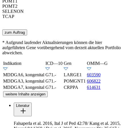
POMT1
POMT2
SELENON
TCAP
zum Auftrag
* Aufgrund laufender Aktualisierungen können die hier
aufgeführten Gene vorübergehend vom derzeit aktuellen Portfolio
abweichen.
Indikation
ICD—10
Gen
OMIM—G
MDDGA6, kongenital
G71.-
LARGE1
603590
MDDGA3, kongenital
G71.-
POMGNT1
606822
MDDGA7, kongenital
G71.-
CRPPA
614631
weitere Inhalte anzeigen
Literatur
Falsaperla et al. 2016, Ital J of Ped 42:78/ Kang et al. 2015,