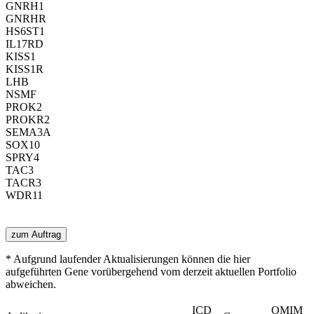
GNRH1
GNRHR
HS6ST1
IL17RD
KISS1
KISS1R
LHB
NSMF
PROK2
PROKR2
SEMA3A
SOX10
SPRY4
TAC3
TACR3
WDR11
zum Auftrag
* Aufgrund laufender Aktualisierungen können die hier
aufgeführten Gene vorübergehend vom derzeit aktuellen Portfolio
abweichen.
ICD
OMIM