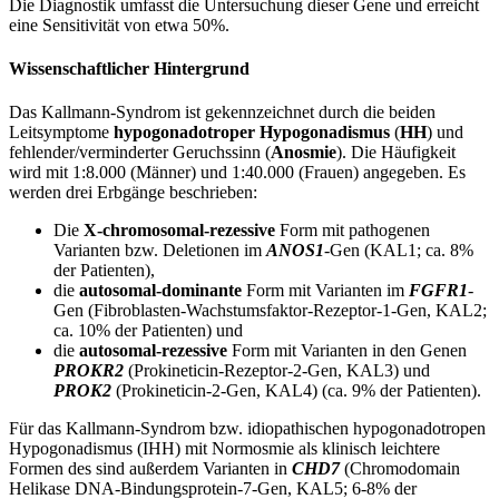
Die Diagnostik umfasst die Untersuchung dieser Gene und erreicht
eine Sensitivität von etwa 50%.
Wissenschaftlicher Hintergrund
Das Kallmann-Syndrom ist gekennzeichnet durch die beiden
Leitsymptome
hypogonadotroper Hypogonadismus
(
HH
) und
fehlender/verminderter Geruchssinn (
Anosmie
). Die Häufigkeit
wird mit 1:8.000 (Männer) und 1:40.000 (Frauen) angegeben. Es
werden drei Erbgänge beschrieben:
Die
X-chromosomal-rezessive
Form mit pathogenen
Varianten bzw. Deletionen im
ANOS1
-Gen (KAL1; ca. 8%
der Patienten),
die
autosomal-dominante
Form mit Varianten im
FGFR1
-
Gen (Fibroblasten-Wachstumsfaktor-Rezeptor-1-Gen, KAL2;
ca. 10% der Patienten) und
die
autosomal-rezessive
Form mit Varianten in den Genen
PROKR2
(Prokineticin-Rezeptor-2-Gen, KAL3) und
PROK2
(Prokineticin-2-Gen, KAL4) (ca. 9% der Patienten).
Für das Kallmann-Syndrom bzw. idiopathischen hypogonadotropen
Hypogonadismus (IHH) mit Normosmie als klinisch leichtere
Formen des
sind außerdem Varianten in
CHD7
(Chromodomain
Helikase DNA-Bindungsprotein-7-Gen, KAL5; 6-8% der