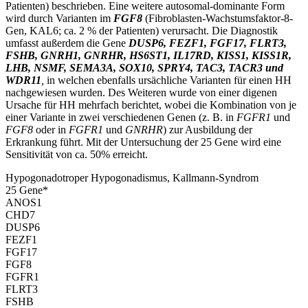
Patienten) beschrieben. Eine weitere autosomal-dominante Form
wird durch Varianten im
FGF8
(Fibroblasten-Wachstumsfaktor-8-
Gen, KAL6; ca. 2 % der Patienten) verursacht. Die Diagnostik
umfasst außerdem die Gene
DUSP6, FEZF1, FGF17, FLRT3,
FSHB, GNRH1, GNRHR, HS6ST1, IL17RD, KISS1, KISS1R,
LHB, NSMF, SEMA3A, SOX10, SPRY4, TAC3, TACR3 und
WDR11
,
in welchen ebenfalls ursächliche Varianten für einen HH
nachgewiesen wurden. Des Weiteren wurde von einer digenen
Ursache für HH mehrfach berichtet, wobei die Kombination von je
einer Variante in zwei verschiedenen Genen (z. B. in
FGFR1
und
FGF8
oder in
FGFR1
und
GNRHR
) zur Ausbildung der
Erkrankung führt. Mit der Untersuchung der 25 Gene wird eine
Sensitivität von ca. 50% erreicht.
Hypogonadotroper Hypogonadismus, Kallmann-Syndrom
25
Gen
e
*
ANOS1
CHD7
DUSP6
FEZF1
FGF17
FGF8
FGFR1
FLRT3
FSHB