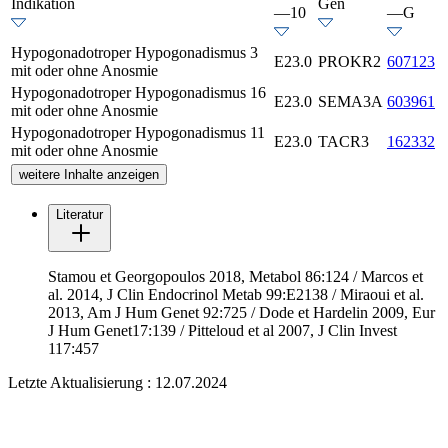
Indikation
Gen
—10
—G
Hypogonadotroper Hypogonadismus 3
E23.0
PROKR2
607123
mit oder ohne Anosmie
Hypogonadotroper Hypogonadismus 16
E23.0
SEMA3A
603961
mit oder ohne Anosmie
Hypogonadotroper Hypogonadismus 11
E23.0
TACR3
162332
mit oder ohne Anosmie
weitere Inhalte anzeigen
Literatur
Stamou et Georgopoulos 2018, Metabol 86:124 / Marcos et
al. 2014, J Clin Endocrinol Metab 99:E2138 / Miraoui et al.
2013, Am J Hum Genet 92:725 / Dode et Hardelin 2009, Eur
J Hum Genet17:139 / Pitteloud et al 2007, J Clin Invest
117:457
Letzte Aktualisierung : 12.07.2024