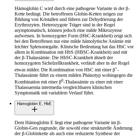
Hämoglobin C wird durch eine pathogene Variante in der β-
Kette bedingt. Die betroffenen Globin-Ketten neigen zur
Bildung von Kristallen und führen zur Dehydrierung der
Erythrozyten. Heterozygote Träger sind in der Regel
asymptomatisch, können jedoch eine milde Mikrozytose
aufweisen. In homozygoter Form (HbC-Krankheit) zeigt sich
bei den Betroffenen nur eine milde hämolytische Anämie mit
leichter Splenomegalie. Klinische Bedeutung hat das HbC vor
allem in Kombination mit HbS (HBSC-Krankheit) und mit
der β-Thalassämie. Die HbSC-Krankheit ähnelt der
homozygoten Sichelzellkrankheit, verläuft aber in der Regel
+
etwas milder. Die Kombination von HbC mit einer β
-
Thalassämie führt zu einem milden Phänotyp wohingegen die
0
Kombination mit einer β
-Thalassämie zu einer mit einer
Thalassaemia intermedia vergleichbaren klinischen
Symptomatik mit variablem Verlauf führt.
Hämoglobin E, HbE
Dem Hämoglobin E liegt eine pathogene Variante im β-
Globin-Gen zugrunde, die sowohl eine strukturelle Änderung
der β-Globinkette als auch eine reduzierte Synthese der