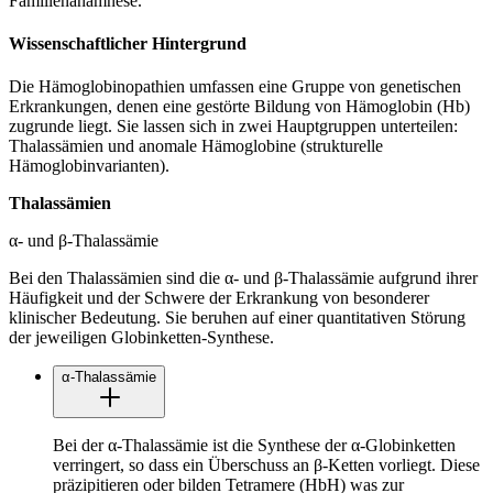
Familienanamnese.
Wissenschaftlicher Hintergrund
Die Hämoglobinopathien umfassen eine Gruppe von genetischen
Erkrankungen, denen eine gestörte Bildung von Hämoglobin (Hb)
zugrunde liegt. Sie lassen sich in zwei Hauptgruppen unterteilen:
Thalassämien und anomale Hämoglobine (strukturelle
Hämoglobinvarianten).
Thalassämien
α- und β-Thalassämie
Bei den Thalassämien sind die α- und β-Thalassämie aufgrund ihrer
Häufigkeit und der Schwere der Erkrankung von besonderer
klinischer Bedeutung. Sie beruhen auf einer quantitativen Störung
der jeweiligen Globinketten-Synthese.
α-Thalassämie
Bei der α-Thalassämie ist die Synthese der α-Globinketten
verringert, so dass ein Überschuss an β-Ketten vorliegt. Diese
präzipitieren oder bilden Tetramere (HbH) was zur