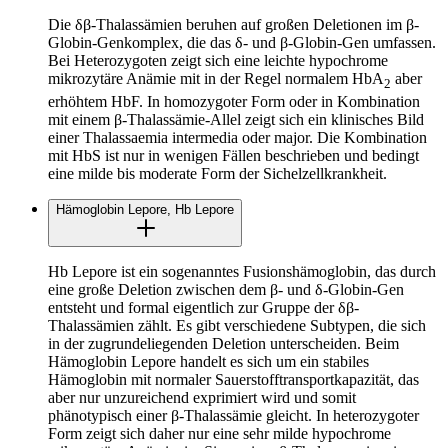
Die δβ-Thalassämien beruhen auf großen Deletionen im β-
Globin-Genkomplex, die das δ- und β-Globin-Gen umfassen.
Bei Heterozygoten zeigt sich eine leichte hypochrome
mikrozytäre Anämie mit in der Regel normalem HbA
aber
2
erhöhtem HbF. In homozygoter Form oder in Kombination
mit einem β-Thalassämie-Allel zeigt sich ein klinisches Bild
einer Thalassaemia intermedia oder major. Die Kombination
mit HbS ist nur in wenigen Fällen beschrieben und bedingt
eine milde bis moderate Form der Sichelzellkrankheit.
Hämoglobin Lepore, Hb Lepore
Hb Lepore ist ein sogenanntes Fusionshämoglobin, das durch
eine große Deletion zwischen dem β- und δ-Globin-Gen
entsteht und formal eigentlich zur Gruppe der δβ-
Thalassämien zählt. Es gibt verschiedene Subtypen, die sich
in der zugrundeliegenden Deletion unterscheiden. Beim
Hämoglobin Lepore handelt es sich um ein stabiles
Hämoglobin mit normaler Sauerstofftransportkapazität, das
aber nur unzureichend exprimiert wird und somit
phänotypisch einer β-Thalassämie gleicht. In heterozygoter
Form zeigt sich daher nur eine sehr milde hypochrome