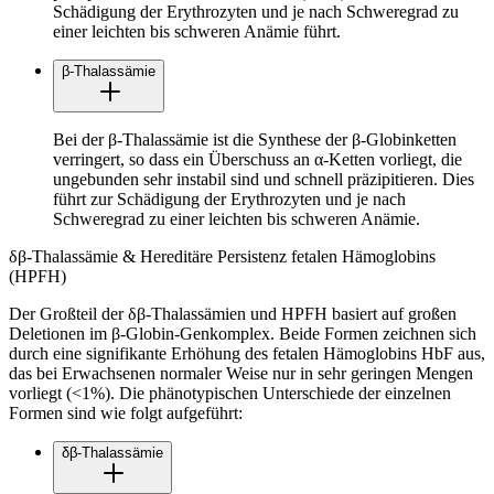
Schädigung der Erythrozyten und je nach Schweregrad zu
einer leichten bis schweren Anämie führt.
β-Thalassämie
Bei der β-Thalassämie ist die Synthese der β-Globinketten
verringert, so dass ein Überschuss an α-Ketten vorliegt, die
ungebunden sehr instabil sind und schnell präzipitieren. Dies
führt zur Schädigung der Erythrozyten und je nach
Schweregrad zu einer leichten bis schweren Anämie.
δβ-Thalassämie & Hereditäre Persistenz fetalen Hämoglobins
(HPFH)
Der Großteil der δβ-Thalassämien und HPFH basiert auf großen
Deletionen im β-Globin-Genkomplex. Beide Formen zeichnen sich
durch eine signifikante Erhöhung des fetalen Hämoglobins HbF aus,
das bei Erwachsenen normaler Weise nur in sehr geringen Mengen
vorliegt (<1%). Die phänotypischen Unterschiede der einzelnen
Formen sind wie folgt aufgeführt:
δβ-Thalassämie