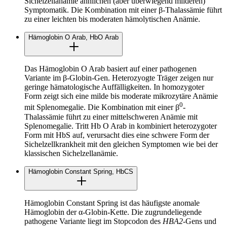
Sichelzellanämie ähnlichen (aber überwiegend milderen)
Symptomatik. Die Kombination mit einer β-Thalassämie führt
zu einer leichten bis moderaten hämolytischen Anämie.
Hämoglobin O Arab, HbO Arab
Das Hämoglobin O Arab basiert auf einer pathogenen
Variante im β-Globin-Gen. Heterozyogte Träger zeigen nur
geringe hämatologische Auffälligkeiten. In homozygoter
Form zeigt sich eine milde bis moderate mikrozytäre Anämie
0
mit Splenomegalie. Die Kombination mit einer β
-
Thalassämie führt zu einer mittelschweren Anämie mit
Splenomegalie. Tritt Hb O Arab in kombiniert heterozygoter
Form mit HbS auf, verursacht dies eine schwere Form der
Sichelzellkrankheit mit den gleichen Symptomen wie bei der
klassischen Sichelzellanämie.
Hämoglobin Constant Spring, HbCS
Hämoglobin Constant Spring ist das häufigste anomale
Hämoglobin der α-Globin-Kette. Die zugrundeliegende
pathogene Variante liegt im Stopcodon des
HBA2
-Gens und