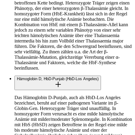
betroffenen Kette bedingt. Heterozygote Träger zeigen einen
Phänotyp, der einer heterozygoten β-Thalassämie gleicht. In
homozygoter Form (HbE-Krankheit) lässt sich in der Regel
nur eine mild hämolytische Anämie beobachten. Die
Kombination von HbE mit einem β-Thalassämie-Allel kann
jedoch zu einem sehr variablen Phänotyp von einer sehr
leichten hämolytischen Anämie über eine Thalassaemia
intermedia bis hin zum Vollbild einer Thalassaemia major
führen. Die Faktoren, die den Schweregrad beeinflussen, sind
sehr vielfältig. Zu ihnen zählen u.a. die Art der β-
Thalassämie-Mutation, gleichzeitige Vererbung einer α-
Thalassämie und Faktoren, welche die HbF-Synthese
beeinflussen.
Hämoglobin D, HbD-Punjab (HbD-Los Angeles)
Das Hämoglobin D-Punjab, auch als HbD-Los Angeles
bezeichnet, beruht auf einer pathogenen Variante im β-
Globin-Gen. Heterozygote Träger sind unauffällig. In
homozygoter Form verursacht es eine milde hämolytische
Anämie mit milder/moderater Splenomegalie. In Kombination
mit HbS (HbSD) zeigen Betroffene in der Regel eine milde
bis moderate hämolytische Anämie und einer der