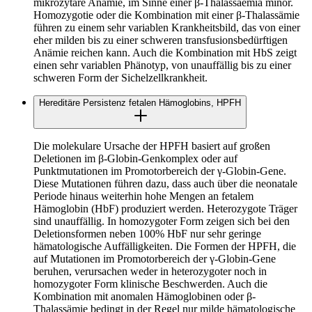
mikrozytäre Anämie, im Sinne einer β-Thalassaemia minor.
Homozygotie oder die Kombination mit einer β-Thalassämie
führen zu einem sehr variablen Krankheitsbild, das von einer
eher milden bis zu einer schweren transfusionsbedürftigen
Anämie reichen kann. Auch die Kombination mit HbS zeigt
einen sehr variablen Phänotyp, von unauffällig bis zu einer
schweren Form der Sichelzellkrankheit.
Hereditäre Persistenz fetalen Hämoglobins, HPFH
Die molekulare Ursache der HPFH basiert auf großen
Deletionen im β-Globin-Genkomplex oder auf
Punktmutationen im Promotorbereich der γ-Globin-Gene.
Diese Mutationen führen dazu, dass auch über die neonatale
Periode hinaus weiterhin hohe Mengen an fetalem
Hämoglobin (HbF) produziert werden. Heterozygote Träger
sind unauffällig. In homozygoter Form zeigen sich bei den
Deletionsformen neben 100% HbF nur sehr geringe
hämatologische Auffälligkeiten. Die Formen der HPFH, die
auf Mutationen im Promotorbereich der γ-Globin-Gene
beruhen, verursachen weder in heterozygoter noch in
homozygoter Form klinische Beschwerden. Auch die
Kombination mit anomalen Hämoglobinen oder β-
Thalassämie bedingt in der Regel nur milde hämatologische