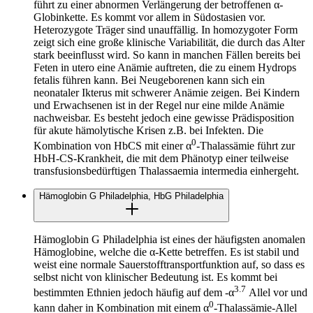
führt zu einer abnormen Verlängerung der betroffenen α-
Globinkette. Es kommt vor allem in Südostasien vor.
Heterozygote Träger sind unauffällig. In homozygoter Form
zeigt sich eine große klinische Variabilität, die durch das Alter
stark beeinflusst wird. So kann in manchen Fällen bereits bei
Feten in utero eine Anämie auftreten, die zu einem Hydrops
fetalis führen kann. Bei Neugeborenen kann sich ein
neonataler Ikterus mit schwerer Anämie zeigen. Bei Kindern
und Erwachsenen ist in der Regel nur eine milde Anämie
nachweisbar. Es besteht jedoch eine gewisse Prädisposition
für akute hämolytische Krisen z.B. bei Infekten. Die
0
Kombination von HbCS mit einer α
-Thalassämie führt zur
HbH-CS-Krankheit, die mit dem Phänotyp einer teilweise
transfusionsbedürftigen Thalassaemia intermedia einhergeht.
Hämoglobin G Philadelphia, HbG Philadelphia
Hämoglobin G Philadelphia ist eines der häufigsten anomalen
Hämoglobine, welche die α-Kette betreffen. Es ist stabil und
weist eine normale Sauerstofftransportfunktion auf, so dass es
selbst nicht von klinischer Bedeutung ist. Es kommt bei
3.7
bestimmten Ethnien jedoch häufig auf dem -α
Allel vor und
0
kann daher in Kombination mit einem α
-Thalassämie-Allel