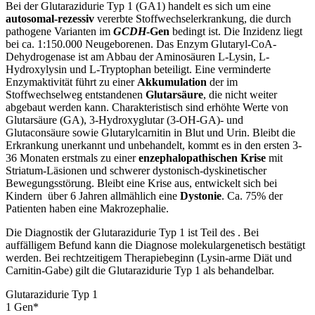
Bei der Glutarazidurie Typ 1 (GA1) handelt es sich um eine
autosomal-rezessiv
vererbte Stoffwechselerkrankung, die durch
pathogene Varianten im
GCDH
-Gen
bedingt ist. Die Inzidenz liegt
bei ca. 1:150.000 Neugeborenen. Das Enzym Glutaryl-CoA-
Dehydrogenase ist am Abbau der Aminosäuren L-Lysin, L-
Hydroxylysin und L-Tryptophan beteiligt. Eine verminderte
Enzymaktivität führt zu einer
Akkumulation
der im
Stoffwechselweg entstandenen
Glutarsäure
, die nicht weiter
abgebaut werden kann. Charakteristisch sind erhöhte Werte von
Glutarsäure (GA), 3-Hydroxyglutar (3-OH-GA)- und
Glutaconsäure sowie Glutarylcarnitin in Blut und Urin. Bleibt die
Erkrankung unerkannt und unbehandelt, kommt es in den ersten 3-
36 Monaten erstmals zu einer
enzephalopathischen Krise
mit
Striatum-Läsionen und schwerer dystonisch-dyskinetischer
Bewegungsstörung. Bleibt eine Krise aus, entwickelt sich bei
Kindern über 6 Jahren allmählich eine
Dystonie
. Ca. 75% der
Patienten haben eine Makrozephalie.
Die Diagnostik der Glutarazidurie Typ 1 ist Teil des
. Bei
auffälligem Befund kann die Diagnose molekulargenetisch bestätigt
werden. Bei rechtzeitigem Therapiebeginn (Lysin-arme Diät und
Carnitin-Gabe) gilt die Glutarazidurie Typ 1 als behandelbar.
Glutarazidurie Typ 1
1
Gen
*