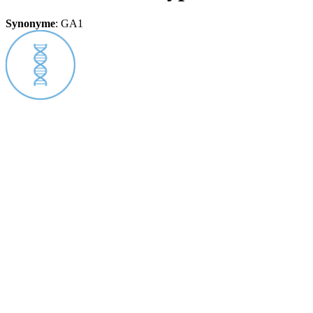
Synonyme
:
GA1