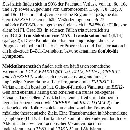
Zusätzlich finden sich in 90% der Patienten Verluste von 1p, 6q, 10q
und 17p sowie Zugewinne von Chromosomen 1, 6p, 7, 8, 12q, X
und 18q. Die am häufigsten betroffene Region ist 1p36, die das
Gen
TNFRSF14
-Gen enthält. Veränderungen von 3q27
und/oder
BCL6
-Rearrangements finden sich in 5-15% der Fälle, vor
allem bei FL Grad 3B. In seltenen Fällen tritt zusätzlich zu
der
BCL2-Translokation
eine
MYC-Translokation
auf (t(8;14)
(q24;q32))
.
Diese Kombination hat eine ungünstige klinische
Prognose mit hohem Risiko einer Progression und Transformation in
ein high-grade B-Zell-Lymphom, bzw. sogenanntes
double-hit
Lymphom
.
Molekulargenetisch
finden sich am häufigsten somatische
Varianten in
BCL2, KMT2D (MLL2), EZH2, EPHA7, CREBBP
und TNFRSF14
, wobei sich die zunächst angenommene,
ungünstige Auswirkung auf die Prognose durch
TNFRSF14
-
Varianten nicht bestätigt hat. Gain-of-function Varianten im
EZH2
-
Gen sind ebenfalls häufig und scheinen ein frühes onkogenes
Ereignis darzustellen. Zusätzlich scheinen Treibermutationen in
regulatorischen Genen wie
CREBBP
und
KMT2D
(
MLL2
) eine
entscheidende Rolle zu spielen und sind somit im Fokus als
mögliche therapeutische Ziele. Eine Transformation in höhermaligne
Lymphome (DLBCL, Burkitt-like) kommt unter anderem durch die
Akkumulation weiterer genetischer Veränderungen mit
Inaktivierung von
TP53
und
CDKN2A
und Aktivierung