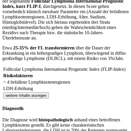
der sogenannte
Follicular Lymphoma International Prognostic
Index, kurz FLIP-I
, durchgesetzt. In diesen Score gehen
vornehmlich klinisch messbare Parameter ein (Anzahl der befallenen
Lymphknotenregionen, LDH-Erhöhung, Alter, Stadium,
Hämoglobinlevel). Die sich hieraus ergebenden drei Strata
(niedrig/intermediär/hoch) geben die Wahrscheinlichkeit eines
Rezidivs nach Therapie bzw. die statistische 10-Jahres-
Überlebensrate an.
Etwa
25-35% der FL transformieren
über die Dauer der
Erkrankung in ein höhergradiges Lymphom, überwiegend in diffus
großzellige Lymphome (DLBCL), mit einem Risiko von 3%/Jahr.
Follicular Lymphoma International Prognostic Index (FLIP-Index)
Risikofaktoren
> 4 befallene Lymphknotenregionen
LDH-Erhöhung
weitere Inhalte anzeigen
Diagnostik
Die Diagnose wird
histopathologisch
anhand eines betroffenen
Lymphknotens gestellt. Es gibt keine charakteristischen
Laborveränderungen, die LDH ist in 70% der Patienten normwertig,