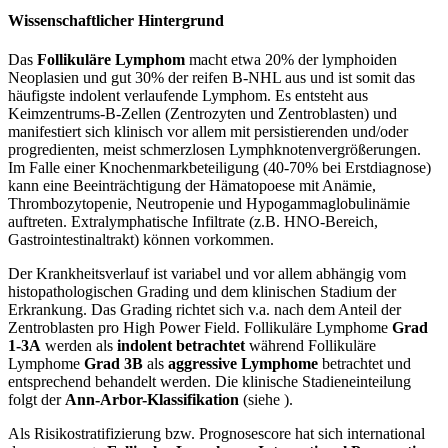
Wissenschaftlicher Hintergrund
Das
Follikuläre Lymphom
macht etwa 20% der lymphoiden
Neoplasien und gut 30% der reifen B-NHL aus und ist somit das
häufigste indolent verlaufende Lymphom. Es entsteht aus
Keimzentrums-B-Zellen (Zentrozyten und Zentroblasten) und
manifestiert sich klinisch vor allem mit persistierenden und/oder
progredienten, meist schmerzlosen Lymphknotenvergrößerungen.
Im Falle einer Knochenmarkbeteiligung (40-70% bei Erstdiagnose)
kann eine Beeinträchtigung der Hämatopoese mit Anämie,
Thrombozytopenie, Neutropenie und Hypogammaglobulinämie
auftreten. Extralymphatische Infiltrate (z.B. HNO-Bereich,
Gastrointestinaltrakt) können vorkommen.
Der Krankheitsverlauf ist variabel und vor allem abhängig vom
histopathologischen Grading und dem klinischen Stadium der
Erkrankung. Das Grading richtet sich v.a. nach dem Anteil der
Zentroblasten pro High Power Field. Follikuläre Lymphome
Grad
1-3A
werden als
indolent betrachtet
während Follikuläre
Lymphome
Grad 3B
als
aggressive Lymphome
betrachtet und
entsprechend behandelt werden. Die klinische Stadieneinteilung
folgt der
Ann-Arbor-Klassifikation
(siehe
).
Als Risikostratifizierung bzw. Prognosescore hat sich international