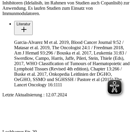
Inhibitoren (Idelalisib, im Rahmen von Studien auch Copanlisib) zur
Anwendung. Es laufen Studien zum Einsatz von
Immunmodulatoren.
Literatur
Garcia-Alvarez M et al. 2019, Blood Cancer Journal 9:52 /
Matasar et al. 2019, The Oncologist 24:1 / Freedman 2018,
Am J Hematl 93:296 / Bouska et al. 2017, Leukemia 31:83 /
Swerdlow, Campo, Harris, Jaffe, Pileri, Stein, Thiele (Eds),
2017, WHO Classification of Tumours of Haematopoietic and
Lymphoid Tissues (Re­vised 4th edition), Chapter 13:266 /
Buske et al. 2017, Onkopedia Leitlinien der DGHO,
OeGHO, SSMO und SGHSSH / Pastore et al (2015) The
Lancet Oncology 16:1111
Letzte Aktualisierung : 12.07.2024
Lochhamer Str. 29