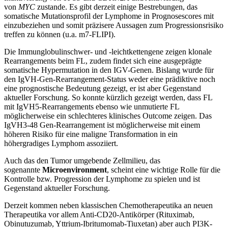
von
MYC
zustande. Es gibt derzeit einige Bestrebungen, das
somatische Mutationsprofil der Lymphome in Prognosescores mit
einzubeziehen und somit präzisere Aussagen zum Progressionsrisiko
treffen zu können (u.a. m7-FLIPI).
Die Immunglobulinschwer- und -leichtkettengene zeigen klonale
Rearrangements beim FL, zudem findet sich eine ausgeprägte
somatische Hypermutation in den IGV-Genen. Bislang wurde für
den IgVH-Gen-Rearrangement-Status weder eine prädiktive noch
eine prognostische Bedeutung gezeigt, er ist aber Gegenstand
aktueller Forschung. So konnte kürzlich gezeigt werden, dass FL
mit IgVH5-Rearrangements ebenso wie unmutierte FL
möglicherweise ein schlechteres klinisches Outcome zeigen. Das
IgVH3-48 Gen-Rearrangement ist möglicherweise mit einem
höheren Risiko für eine maligne Transformation in ein
höhergradiges Lymphom assoziiert.
Auch das den Tumor umgebende Zellmilieu, das
sogenannte
Microenvironment
, scheint eine wichtige Rolle für die
Kontrolle bzw. Progression der Lymphome zu spielen und ist
Gegenstand aktueller Forschung.
Derzeit kommen neben klassischen Chemotherapeutika an neuen
Therapeutika vor allem Anti-CD20-Antikörper (Rituximab,
Obinutuzumab, Yttrium-Ibritumomab-Tiuxetan) aber auch PI3K-