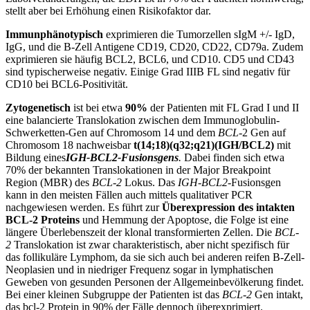
stellt aber bei Erhöhung einen Risikofaktor dar.
Immunphänotypisch
exprimieren die Tumorzellen sIgM +/- IgD,
IgG, und die B-Zell Antigene CD19, CD20, CD22, CD79a. Zudem
exprimieren sie häufig BCL2, BCL6, und CD10. CD5 und CD43
sind typischerweise negativ. Einige Grad IIIB FL sind negativ für
CD10 bei BCL6-Positivität.
Zytogenetisch
ist bei etwa
90%
der Patienten mit FL Grad I und II
eine balancierte Translokation zwischen dem Immunoglobulin-
Schwerketten-Gen auf Chromosom 14 und dem
BCL
-2 Gen auf
Chromosom 18 nachweisbar
t(14;18)(q32;q21)
(IGH/BCL2)
mit
Bildung eines
IGH-BCL2-Fusionsgens
.
Dabei finden sich etwa
70% der bekannten Translokationen in der Major Breakpoint
Region (MBR) des
BCL-2
Lokus. Das
IGH-BCL2
-Fusionsgen
kann in den meisten Fällen auch mittels qualitativer PCR
nachgewiesen werden. Es führt zur
Überexpression des intakten
BCL-2 Proteins
und Hemmung der Apoptose, die Folge ist eine
längere Überlebenszeit der klonal transformierten Zellen. Die
BCL-
2
Translokation ist zwar charakteristisch, aber nicht spezifisch für
das follikuläre Lymphom, da sie sich auch bei anderen reifen B-Zell-
Neoplasien und in niedriger Frequenz sogar in lymphatischen
Geweben von gesunden Personen der Allgemeinbevölkerung findet.
Bei einer kleinen Subgruppe der Patienten ist das
BCL-2
Gen intakt,
das bcl-2 Protein in 90% der Fälle dennoch überexprimiert.