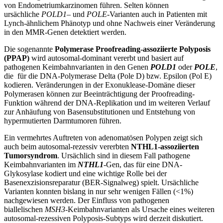
von Endometriumkarzinomen führen. Selten können
ursächliche
POLD1
– und
POLE
-Varianten auch in Patienten mit
Lynch-ähnlichem Phänotyp und ohne Nachweis einer Veränderung
in den MMR-Genen detektiert werden.
Die sogenannte
Polymerase Proofreading-assoziierte Polyposis
(PPAP)
wird autosomal-dominant vererbt und basiert auf
pathogenen Keimbahnvarianten in den Genen
POLD1
oder
POLE
,
die für die DNA-Polymerase Delta (Pole D) bzw. Epsilon (Pol E)
kodieren. Veränderungen in der Exonuklease-Domäne dieser
Polymerasen können zur Beeinträchtigung der Proofreading-
Funktion während der DNA-Replikation und im weiteren Verlauf
zur Anhäufung von Basensubstitutionen und Entstehung von
hypermutierten Darmtumoren führen.
Ein vermehrtes Auftreten von adenomatösen Polypen zeigt sich
auch beim autosomal-rezessiv vererbten
NTHL1-assoziierten
Tumorsyndrom
. Ursächlich sind in diesem Fall pathogene
Keimbahnvarianten im
NTHL1
-Gen, das für eine DNA-
Glykosylase kodiert und eine wichtige Rolle bei der
Basenexzisionsreparatur (BER-Signalweg) spielt. Ursächliche
Varianten konnten bislang in nur sehr wenigen Fällen (<1%)
nachgewiesen werden. Der Einfluss von pathogenen
biallelischen
MSH3
-Keimbahnvarianten als Ursache eines weiteren
autosomal-rezessiven Polyposis-Subtyps wird derzeit diskutiert.