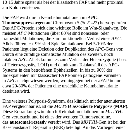
10-15 Jahre später als bei der klassischen FAP und mehr proximal
am Kolon entstehen.
Die FAP wird durch Keimbahnmutationen im
APC
-
Tumorsuppressorgen
auf Chromosom 5 (5q21-22) hervorgerufen.
Das APC-Protein spielt eine wichtige Rolle im Wnt-Signalweg. Die
meisten
APC
-Mutationen (über 80%) sind nonsense- oder
frameshift-Mutationen, die zum funktionellen Verlust eines
APC
-
Allels führen, ca. 9% sind Spleißmutationen. Bei 5-10% der
Patienten liegt eine Deletion oder Duplikation des
APC
-Gens vor.
Durch eine zufällige somatische Mutation des zweiten, noch
intakten
APC-
Allels kommt es zum Verlust der Heterozygotie (Loss
of Heterozygosity, LOH) und damit zum Totalausfall des APC-
Systems in den betroffenen Epithelzellen. In bis zu 90% der
Indexpatienten mit klassischer FAP können pathogene Varianten
in
APC
nachgewiesen werden, wohingegen bei der aFAP in nur
etwa 20-30% der Patienten eine ursächliche Keimbahnvariante
detektiert wird.
Eine weiteres Polyposis-Syndrom, das klinisch mit der attenuierten
FAP vergleichbar ist, ist die
MUTYH
-assoziierte Polyposis (MAP)
.
Diese Erkrankung wird durch Keimbahnmutationen im
MUTYH
-
Gen verursacht und ist eines der wenigen Tumorsyndrome,
das
autosomal-rezessiv
vererbt wird. Das
MUTYH
-Gen ist bei der
Basenaustausch-Reparatur (BER) beteiligt. An das Vorliegen einer