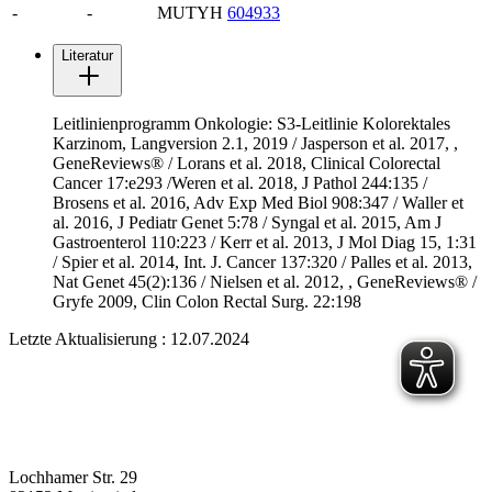
-
-
MUTYH
604933
Literatur
Leitlinienprogramm Onkologie: S3-Leitlinie Kolorektales
Karzinom, Langversion 2.1, 2019 / Jasperson et al. 2017,
,
GeneReviews® / Lorans et al. 2018, Clinical Colorectal
Cancer 17:e293 /Weren et al. 2018, J Pathol 244:135 /
Brosens et al. 2016, Adv Exp Med Biol 908:347 / Waller et
al. 2016, J Pediatr Genet 5:78 / Syngal et al. 2015, Am J
Gastroenterol 110:223 / Kerr et al. 2013, J Mol Diag 15, 1:31
/ Spier et al. 2014, Int. J. Cancer 137:320 / Palles et al. 2013,
Nat Genet 45(2):136 / Nielsen et al. 2012,
, GeneReviews® /
Gryfe 2009, Clin Colon Rectal Surg. 22:198
Letzte Aktualisierung : 12.07.2024
Lochhamer Str. 29