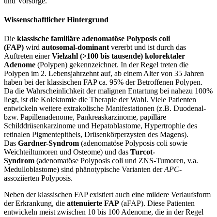
und Vorsorge.
Wissenschaftlicher Hintergrund
Die
klassische familiäre adenomatöse Polyposis coli
(FAP)
wird
autosomal-dominant
vererbt und ist durch das
Auftreten einer
Vielzahl (>100 bis tausende) kolorektaler
Adenome
(Polypen) gekennzeichnet. In der Regel treten die
Polypen im 2. Lebensjahrzehnt auf, ab einem Alter von 35 Jahren
haben bei der klassischen FAP ca. 95% der Betroffenen Polypen.
Da die Wahrscheinlichkeit der malignen Entartung bei nahezu 100%
liegt, ist die Kolektomie die Therapie der Wahl. Viele Patienten
entwickeln weitere extrakolische Manifestationen (z.B. Duodenal-
bzw. Papillenadenome, Pankreaskarzinome, papilläre
Schilddrüsenkarzinome und Hepatoblastome, Hypertrophie des
retinalen Pigmentepithels, Drüsenkörperzysten des Magens).
Das
Gardner-Syndrom
(adenomatöse Polyposis coli sowie
Weichteiltumoren und Osteome) und das
Turcot-
Syndrom
(adenomatöse Polyposis coli und ZNS-Tumoren, v.a.
Medulloblastome) sind phänotypische Varianten der
APC
-
assoziierten Polyposis.
Neben der klassischen FAP existiert auch eine mildere Verlaufsform
der Erkrankung, die
attenuierte FAP
(aFAP). Diese Patienten
entwickeln meist zwischen 10 bis 100 Adenome, die in der Regel