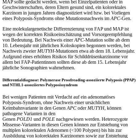
MAP sollte gedacht werden, wenn bei Einzelpatienten oder in
Geschwisterschaften, deren Eltern gesund sind, ein kolorektales
Karzinom in jungen Jahren diagnostiziert wird bzw. bei Vorliegen
eines Polyposis-Syndroms ohne Mutationsnachweis im
APC
-Gen.
Eine molekulargenetische Differenzierung von FAP und MAP ist
wegen der korrekten Risikoeinschätzung und Vorsorgeempfehlung
von Bedeutung. Bei Nachweis einer
APC
-Mutation sollte ab dem
10. Lebensjahr mit jährlichen Koloskopien begonnen werden, bei
Nachweis zweier
MUTYH
-Mutationen etwa ab dem 18. Lebensjahr.
Aufgrund eines erhöhten Risikos für Schilddrüsenkarzinome vor
allem bei FAP-Patientinnen sollten diese ab dem 15. Lebensjahr
jährliche Sonographien wahrnehmen.
Differentialdiagnose: Polymerase Proofreading-assoziierte Polyposis (PPAP)
und NTHL1-assoziiertes Polyposissyndrom
Bei wenigen Patienten mit Verdacht auf ein adenomatöses
Polyposis-Syndrom, ohne Nachweis einer ursächlichen
Keimbahnvariante in den Genen
APC
oder
MUTYH
, können
pathogene Varianten in den
Genen
POLD1
und
POLE
nachgewiesen werden. Heterozygote
Missense-Varianten in diesen Genen können zur Entstehung von
multiplen kolorektalen Adenomen (<100 Polypen) bis hin zur
Ausbildung von kolorektalen Karzinomen sowie zur Entstehung