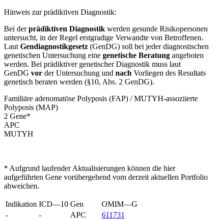
Hinweis zur prädiktiven Diagnostik:
Bei der
prädiktiven Diagnostik
werden gesunde Risikopersonen
untersucht, in der Regel erstgradige Verwandte von Betroffenen.
Laut
Gendiagnostikgesetz
(GenDG) soll bei jeder diagnostischen
genetischen Untersuchung eine
genetische Beratung
angeboten
werden. Bei prädiktiver genetischer Diagnostik muss laut
GenDG
vor
der Untersuchung und
nach
Vorliegen des Resultats
genetisch beraten werden (§10, Abs. 2 GenDG).
Familiäre adenomatöse Polyposis (FAP) / MUTYH-assoziierte
Polyposis (MAP)
2
Gen
e
*
APC
MUTYH
* Aufgrund laufender Aktualisierungen können die hier
aufgeführten Gene vorübergehend vom derzeit aktuellen Portfolio
abweichen.
Indikation
ICD—10
Gen
OMIM—G
-
-
APC
611731