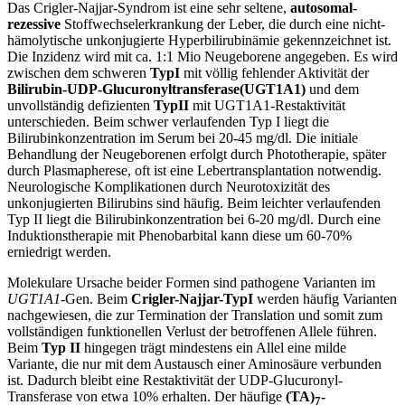
Das Crigler-Najjar-Syndrom ist eine sehr seltene,
autosomal-
rezessive
Stoffwechselerkrankung der Leber, die durch eine nicht-
hämolytische unkonjugierte Hyperbilirubinämie gekennzeichnet ist.
Die Inzidenz wird mit ca. 1:1 Mio Neugeborene angegeben. Es wird
zwischen dem schweren
Typ
I
mit völlig fehlender Aktivität der
Bilirubin-UDP-Glucuronyltransferase
(UGT1A1)
und dem
unvollständig defizienten
Typ
II
mit UGT1A1-Restaktivität
unterschieden. Beim schwer verlaufenden Typ I liegt die
Bilirubinkonzentration im Serum bei 20-45 mg/dl. Die initiale
Behandlung der Neugeborenen erfolgt durch Phototherapie, später
durch Plasmapherese, oft ist eine Lebertransplantation notwendig.
Neurologische Komplikationen durch Neurotoxizität des
unkonjugierten Bilirubins sind häufig. Beim leichter verlaufenden
Typ II liegt die Bilirubinkonzentration bei 6-20 mg/dl. Durch eine
Induktionstherapie mit Phenobarbital kann diese um 60-70%
erniedrigt werden.
Molekulare Ursache beider Formen sind pathogene Varianten im
UGT1A1
-Gen. Beim
Crigler-Najjar-Typ
I
werden häufig Varianten
nachgewiesen, die zur Termination der Translation und somit zum
vollständigen funktionellen Verlust der betroffenen Allele führen.
Beim
Typ II
hingegen trägt mindestens ein Allel eine milde
Variante, die nur mit dem Austausch einer Aminosäure verbunden
ist. Dadurch bleibt eine Restaktivität der UDP-Glucuronyl-
Transferase von etwa 10% erhalten. Der häufige
(TA)
-
7