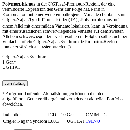
Polymorphismus
in der
UGT1A1
-Promotor-Region, der eine
verminderte Expression des Gens zur Folge hat, kann in
Kombination mit einer weiteren pathogenen Variante ebenfalls zum
Crigler-Najjar-Typ II führen. Ist der (TA)
-Polymorphismus auf
7
einem Allel mit einer milden Variante lokalisiert, kann in Verbindung
mit einer zusätzlichen schwerwiegenden Variante auf dem zweiten
Allel ein schwerwiegender Typ I resultieren. Folglich sollte auch bei
Verdacht auf ein Crigler-Najjar-Syndrom die Promotor-Region
immer zusätzlich analysiert werden (
).
Crigler-Najjar-Syndrom
1
Gen
*
UGT1A1
zum Auftrag
* Aufgrund laufender Aktualisierungen können die hier
aufgeführten Gene vorübergehend vom derzeit aktuellen Portfolio
abweichen.
Indikation
ICD—10
Gen
OMIM—G
Crigler-Najjar-Syndrom
E80.5
UGT1A1
191740