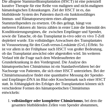
Die allogene Stammzelltransplantation (HSCT) ist eine potenziell
kurative Therapie für eine Reihe von malignen und nicht-malignen
hämatologischen Erkrankungen. Ziel der HSCT ist es, das
blutbildende System des Patienten durch ein funktionsfähiges
Immun- und Hämatopoesesystem eines allogenen
Stammzellspenders zu ersetzen. Ob dies gelingt, hängt von
mehreren Faktoren ab: hierzu zählen in erster Linie die Intensität des
Konditionierungsregimes, die
zwischen Empfänger und Spender,
sowie die Tatsache, ob das Transplantat in-vivo oder ex vivo T-Zell
depletiert wurde. Ein vollständiges Anwachsen des Transplantates
ist Voraussetzung für den Graft-versus-Leukämie (GvL) Effekt. So
ist vor allem in der Frühphase nach HSCT von großer Bedeutung,
ob das Transplantat anwächst oder abgestoßen wird. Im weiteren
Verlauf tritt die Frage nach dem Wiederauftreten der
Grunderkrankung in den Vordergrund. Die Analyse des
hämatopoetischen Chimärismus ist ein Standardverfahren bei der
Nachsorge von Patienten, die sich einer HSCT unterziehen. Bei der
Chimärismusanalyse findet eine quantitative Messung der Spender-
und Empfänger-DNA im Blut oder Knochenmark nach einer HSCT
statt. In Abhängigkeit des Erfolges der Transplantation können sich
verschiedene Formen des hämatopoetischen Chimärismus
entwickeln:
vollständiger oder kompletter Chimärismus
, bei dem die
gesamten blutbildenden Zellen vom Spender abstammen,