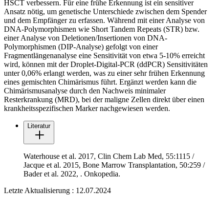
HSCT verbessern. Für eine frühe Erkennung ist ein sensitiver
Ansatz nötig, um genetische Unterschiede zwischen dem Spender
und dem Empfänger zu erfassen. Während mit einer Analyse von
DNA-Polymorphismen wie Short Tandem Repeats (STR) bzw.
einer Analyse von Deletionen/Insertionen von DNA-
Polymorphismen (DIP-Analyse) gefolgt von einer
Fragmentlängenanalyse eine Sensitivität von etwa 5-10% erreicht
wird, können mit der Droplet-Digital-PCR (ddPCR) Sensitivitäten
unter 0,06% erlangt werden, was zu einer sehr frühen Erkennung
eines gemischten Chimärismus führt. Ergänzt werden kann die
Chimärismusanalyse durch den Nachweis minimaler
Resterkrankung (MRD), bei der maligne Zellen direkt über einen
krankheitsspezifischen Marker nachgewiesen werden.
Literatur
Waterhouse et al. 2017, Clin Chem Lab Med, 55:1115 /
Jacque et al. 2015, Bone Marrow Transplantation, 50:259 /
Bader et al. 2022,
. Onkopedia.
Letzte Aktualisierung : 12.07.2024