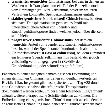
transienter gemischter Chimärismus
, bei dem in den ersten
Wochen nach Transplantation ein Teil der Blutzellen noch
vom Empfänger (ca. 1-5%) abstammt, bevor im weiteren
Verlauf ein kompletter Spenderzellchimärismus eintritt,
stabiler gemischter (stable mixed) Chimärismus
, bei dem
sich nach Transplantation ein gemischtes Profil mit
unterschiedlichem Anteil von Spender- und
Empfängerhämatopoese findet, welches jedoch über die Zeit
stabil bleibt,
progressiver gemischter Chimärismus
, bei dem ein
gemischter Anteil von Spender und Empfängerhämatopoese
besteht, wobei der Spenderanteil kontinuierlich abnimmt,
Chimärismusverlust (loss of chimerism)
, bei dem zumindest
ein teilweiser Spenderzellchimärismus bestand, der jedoch
vollständig verloren gegangen ist (Rezidiv der
Grunderkrankung oder sekundäres graft failure).
Patienten mit einer malignen hämatologischen Erkrankung und
einem gemischten Chimärismus tragen ein deutlich gesteigertes
Rezidivrisiko. Insgesamt gilt, dass spätestens zum Tag +28 durch
eine Chimärismusanalyse die erfolgreiche Transplantation
dokumentiert werden sollte, um bei einem fehlenden „Engraftment"
zeitnah weitere therapeutische Schritte einleiten zu können. Die
Früherkennung eines gemischten Chimärismus mit anschließender
angemessener Behandlung kann daher den Krankheitsverlauf nach