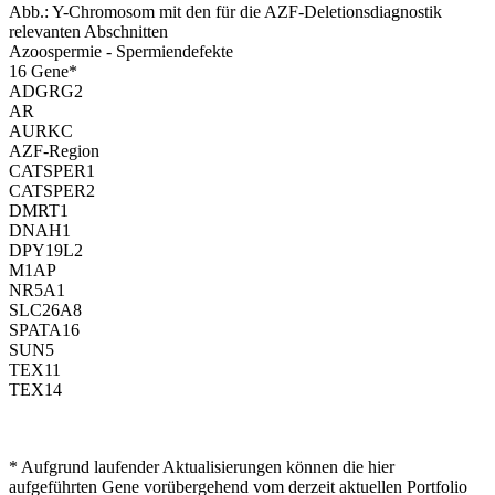
Abb.: Y-Chromosom mit den für die AZF-Deletionsdiagnostik
relevanten Abschnitten
Azoospermie - Spermiendefekte
16
Gen
e
*
ADGRG2
AR
AURKC
AZF-Region
CATSPER1
CATSPER2
DMRT1
DNAH1
DPY19L2
M1AP
NR5A1
SLC26A8
SPATA16
SUN5
TEX11
TEX14
* Aufgrund laufender Aktualisierungen können die hier
aufgeführten Gene vorübergehend vom derzeit aktuellen Portfolio