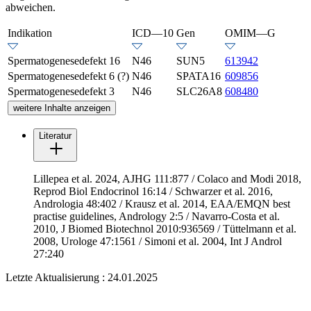
abweichen.
Indikation
ICD—10
Gen
OMIM—G
Spermatogenesedefekt 16
N46
SUN5
613942
Spermatogenesedefekt 6 (?)
N46
SPATA16
609856
Spermatogenesedefekt 3
N46
SLC26A8
608480
weitere Inhalte anzeigen
Literatur
Lillepea et al. 2024, AJHG 111:877 / Colaco and Modi 2018,
Reprod Biol Endocrinol 16:14 / Schwarzer et al. 2016,
Andrologia 48:402 / Krausz et al. 2014, EAA/EMQN best
practise guidelines, Andrology 2:5 / Navarro-Costa et al.
2010, J Biomed Biotechnol 2010:936569 / Tüttelmann et al.
2008, Urologe 47:1561 / Simoni et al. 2004, Int J Androl
27:240
Letzte Aktualisierung : 24.01.2025