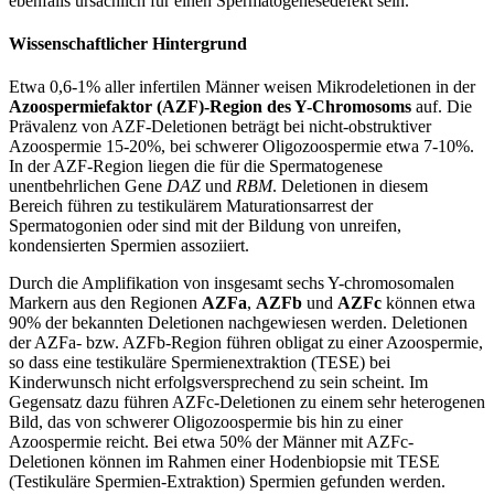
ebenfalls ursächlich für einen Spermatogenesedefekt sein.
Wissenschaftlicher Hintergrund
Etwa 0,6-1% aller infertilen Männer weisen Mikrodeletionen in der
Azoospermiefaktor (AZF)-Region des Y-Chromosoms
auf. Die
Prävalenz von AZF-Deletionen beträgt bei nicht-obstruktiver
Azoospermie 15-20%, bei schwerer Oligozoospermie etwa 7-10%.
In der AZF-Region liegen die für die Spermatogenese
unentbehrlichen Gene
DAZ
und
RBM
. Deletionen in diesem
Bereich führen zu testikulärem Maturationsarrest der
Spermatogonien oder sind mit der Bildung von unreifen,
kondensierten Spermien assoziiert.
Durch die Amplifikation von insgesamt sechs Y-chromosomalen
Markern aus den Regionen
AZFa
,
AZFb
und
AZFc
können etwa
90% der bekannten Deletionen nachgewiesen werden. Deletionen
der AZFa- bzw. AZFb-Region führen obligat zu einer Azoospermie,
so dass eine testikuläre Spermienextraktion (TESE) bei
Kinderwunsch nicht erfolgsversprechend zu sein scheint. Im
Gegensatz dazu führen AZFc-Deletionen zu einem sehr heterogenen
Bild, das von schwerer Oligozoospermie bis hin zu einer
Azoospermie reicht. Bei etwa 50% der Männer mit AZFc-
Deletionen können im Rahmen einer Hodenbiopsie mit TESE
(Testikuläre Spermien-Extraktion) Spermien gefunden werden.