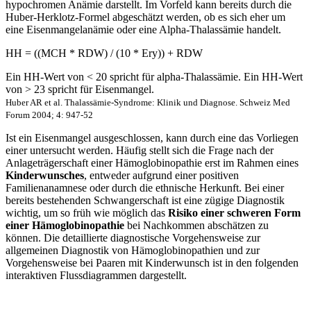
hypochromen Anämie darstellt. Im Vorfeld kann bereits durch die
Huber-Herklotz-Formel abgeschätzt werden, ob es sich eher um
eine Eisenmangelanämie oder eine Alpha-Thalassämie handelt.
HH = ((MCH * RDW) / (10 * Ery)) + RDW
Ein HH-Wert von < 20 spricht für alpha-Thalassämie. Ein HH-Wert
von > 23 spricht für Eisenmangel.
Huber AR et al. Thalassämie-Syndrome: Klinik und Diagnose. Schweiz Med
Forum 2004; 4: 947-52
Ist ein Eisenmangel ausgeschlossen, kann durch eine
das Vorliegen
einer
untersucht werden. Häufig stellt sich die Frage nach der
Anlageträgerschaft einer Hämoglobinopathie erst im Rahmen eines
Kinderwunsches
, entweder aufgrund einer positiven
Familienanamnese oder durch die ethnische Herkunft. Bei einer
bereits bestehenden Schwangerschaft ist eine zügige Diagnostik
wichtig, um so früh wie möglich das
Risiko einer schweren Form
einer Hämoglobinopathie
bei Nachkommen abschätzen zu
können. Die detaillierte diagnostische Vorgehensweise zur
allgemeinen Diagnostik von Hämoglobinopathien und zur
Vorgehensweise bei Paaren mit Kinderwunsch ist in den folgenden
interaktiven Flussdiagrammen dargestellt.