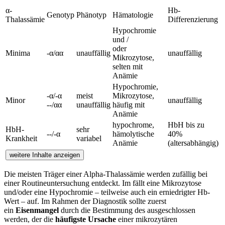
α-
Hb-
Genotyp
Phänotyp
Hämatologie
Thalassämie
Differenzierung
Hypochromie
und /
oder
Minima
-α/αα
unauffällig
unauffällig
Mikrozytose,
selten mit
Anämie
Hypochromie,
-α/-α
meist
Mikrozytose,
Minor
unauffällig
--/αα
unauffällig
häufig mit
Anämie
hypochrome,
HbH bis zu
HbH-
sehr
--/-α
hämolytische
40%
Krankheit
variabel
Anämie
(altersabhängig)
weitere Inhalte anzeigen
Die meisten Träger einer Alpha-Thalassämie werden zufällig bei
einer Routineuntersuchung entdeckt. Im
fällt eine Mikrozytose
und/oder eine Hypochromie – teilweise auch ein erniedrigter Hb-
Wert – auf. Im Rahmen der Diagnostik sollte zuerst
ein
Eisenmangel
durch die Bestimmung des
ausgeschlossen
werden, der die
häufigste Ursache
einer mikrozytären