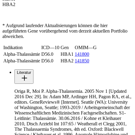
HBA2
* Aufgrund laufender Aktualisierungen können die hier
aufgeführten Gene vorübergehend vom derzeit aktuellen Portfolio
abweichen.
Indikation
ICD—10
Gen
OMIM—G
Alpha-Thalassämie
D56.0
HBA1
141800
Alpha-Thalassämie
D56.0
HBA2
141850
Literatur
Origa R, Moi P. Alpha-Thalassemia. 2005 Nov 1 [Updated
2016 Dec 29]. In: Adam MP, Ardinger HH, Pagon RA, et al.,
editors. GeneReviews® [Internet]. Seattle (WA): University
of Washington, Seattle; 1993-2019 / Arbeitsgemeinschaft der
Wissenschaftlichen Medizinischen Fachgesellschaften. S1-
Leitlinie: Thalassämie. 30.06.2016 / Kohne et Kleihauer
2010, Dtsch Arztebl Int 107:65 / Weatherall et Clegg 2001,
The Thalassaemia Syndromes, 4th ed. Oxford: Blackwell
Science / Kleihauer et al. 1996, Anomale Hämoglobine und