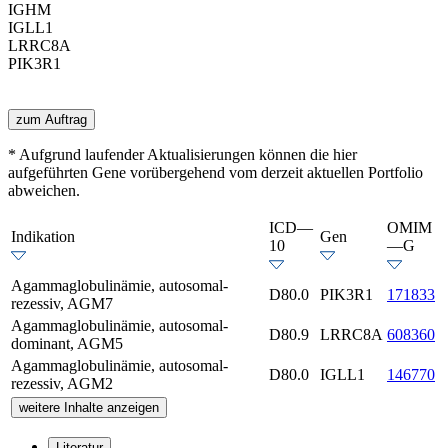
IGHM
IGLL1
LRRC8A
PIK3R1
zum Auftrag
* Aufgrund laufender Aktualisierungen können die hier
aufgeführten Gene vorübergehend vom derzeit aktuellen Portfolio
abweichen.
ICD—
OMIM
Indikation
Gen
10
—G
Agammaglobulinämie, autosomal-
D80.0
PIK3R1
171833
rezessiv, AGM7
Agammaglobulinämie, autosomal-
D80.9
LRRC8A
608360
dominant, AGM5
Agammaglobulinämie, autosomal-
D80.0
IGLL1
146770
rezessiv, AGM2
weitere Inhalte anzeigen
Literatur