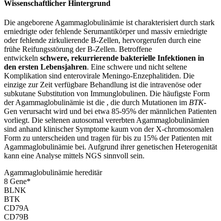
Wissenschaftlicher Hintergrund
Die angeborene Agammaglobulinämie ist charakterisiert durch stark
erniedrigte oder fehlende Serumantikörper und massiv erniedrigte
oder fehlende zirkulierende B-Zellen, hervorgerufen durch eine
frühe Reifungsstörung der B-Zellen. Betroffene
entwickeln
schwere, rekurrierende bakterielle Infektionen in
den ersten Lebensjahren
. Eine schwere und nicht seltene
Komplikation sind enterovirale Meningo-Enzephalitiden. Die
einzige zur Zeit verfügbare Behandlung ist die intravenöse oder
subkutane Substitution von Immunglobulinen. Die häufigste Form
der Agammaglobulinämie ist die
, die durch Mutationen im
B
TK
-
Gen verursacht wird und bei etwa 85-95% der männlichen Patienten
vorliegt. Die seltenen autosomal vererbten Agammaglobulinämien
sind anhand klinischer Symptome kaum von der X-chromosomalen
Form zu unterscheiden und tragen für bis zu 15% der Patienten mit
Agammaglobulinämie bei. Aufgrund ihrer genetischen Heterogenität
kann eine Analyse mittels NGS sinnvoll sein.
Agammaglobulinämie hereditär
8
Gen
e
*
BLNK
BTK
CD79A
CD79B