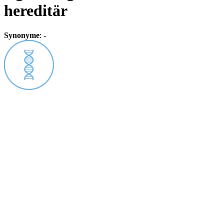
hereditär
Synonyme
:
-