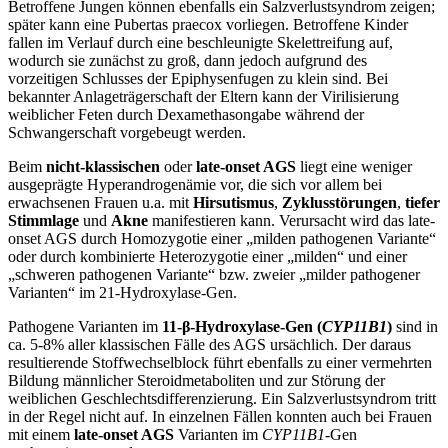
Betroffene Jungen können ebenfalls ein Salzverlustsyndrom zeigen;
später kann eine Pubertas praecox vorliegen. Betroffene Kinder
fallen im Verlauf durch eine beschleunigte Skelettreifung auf,
wodurch sie zunächst zu groß, dann jedoch aufgrund des
vorzeitigen Schlusses der Epiphysenfugen zu klein sind. Bei
bekannter Anlageträgerschaft der Eltern kann der Virilisierung
weiblicher Feten durch Dexamethasongabe während der
Schwangerschaft vorgebeugt werden.
Beim
nicht-klassischen
oder
late-onset AGS
liegt eine weniger
ausgeprägte Hyperandrogenämie vor, die sich vor allem bei
erwachsenen Frauen u.a. mit
Hirsutismus
,
Zyklusstörungen
,
tiefer
Stimmlage
und
Akne
manifestieren kann. Verursacht wird das late-
onset AGS durch Homozygotie einer „milden pathogenen Variante“
oder durch kombinierte Heterozygotie einer „milden“ und einer
„schweren pathogenen Variante“ bzw. zweier „milder pathogener
Varianten“ im 21-Hydroxylase-Gen.
Pathogene Varianten im
11-β-Hydroxylase-Gen (
CYP11B1
)
sind in
ca. 5-8% aller klassischen Fälle des AGS ursächlich. Der daraus
resultierende Stoffwechselblock führt ebenfalls zu einer vermehrten
Bildung männlicher Steroidmetaboliten und zur Störung der
weiblichen Geschlechtsdifferenzierung. Ein Salzverlustsyndrom tritt
in der Regel nicht auf. In einzelnen Fällen konnten auch bei Frauen
mit einem
late-onset AGS
Varianten im
CYP11B1
-Gen