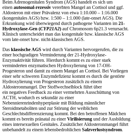
Beim Adrenogenitalen Syndrom (AGS) handelt es sich um
einen
autosomal-rezessiv
vererbten Mangel an Cortisol und ggf.
Aldosteron mit einer Prävalenz von etwa 1:10.000 – 1:16.000
(kongenitales AGS) bzw. 1:500 – 1:1.000 (late-onset AGS). Die
Erkrankung wird überwiegend durch pathogene Varianten im
21-
Hydroxylase-Gen (
CYP21A2
)
auf Chromosom 6p21.3 verursacht.
Klinisch unterscheidet man das kongenitale bzw. klassische AGS
vom late-onset bzw. nicht-klassischen AGS.
Das
klassische AGS
wird durch Varianten hervorgerufen, die zu
einer hochgradigen Verminderung der 21-Hydroxylase-
Enzymaktivität führen. Hierdurch kommt es zu einer stark
verminderten enzymatischen Hydroxylierung von 17-OH-
Progesteron und damit zu einem Mangel an Cortisol. Bei Vorliegen
einer sehr schweren Enzymdefizienz kommt es durch die gestörte
Hydroxylierung von Progesteron zusätzlich zu einem
Aldosteronmangel. Der Stoffwechselblock führt über
ein negatives Feedback zu einer vermehrten Ausschüttung von
ACTH, wodurch es sekundär zu einer
Nebennierenrindenhyperplasie mit Bildung männlicher
Steroidmetaboliten und zur Störung der weiblichen
Geschlechtsdifferenzierung kommt. Bei den betroffenen Mädchen
kommt es bereits pränatal zu einer
Virilisierung
und der Ausbildung
eines intersexuellen Genitales. Zusätzlicher Aldosteronmangel führt
unbehandelt zu einem lebensbedrohlichen
Salzverlustsyndrom
.