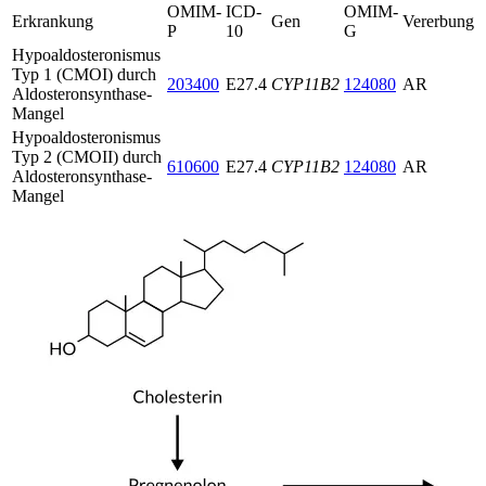
OMIM-
ICD-
OMIM-
Erkrankung
Gen
Vererbung
P
10
G
Hypoaldosteronismus
Typ 1 (CMOI) durch
203400
E27.4
CYP11B2
124080
AR
Aldosteronsynthase-
Mangel
Hypoaldosteronismus
Typ 2 (CMOII) durch
610600
E27.4
CYP11B2
124080
AR
Aldosteronsynthase-
Mangel