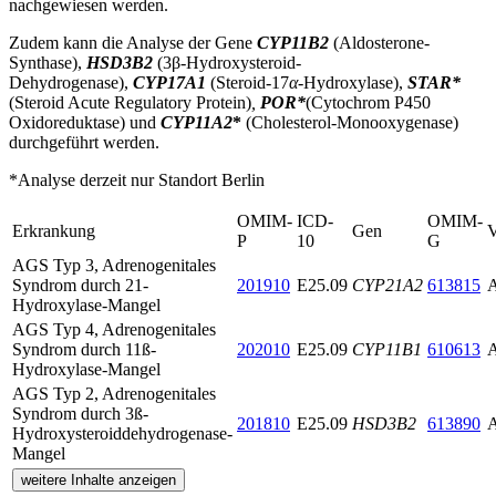
nachgewiesen werden.
Zudem kann die Analyse der Gene
CYP11B2
(Aldosterone-
Synthase),
HSD3B2
(3β-Hydroxysteroid-
Dehydrogenase),
CYP17A1
(Steroid-17
α
-Hydroxylase),
STAR*
(Steroid Acute Regulatory Protein)
,
POR*
(Cytochrom P450
Oxidoreduktase) und
CYP11A2
*
(Cholesterol-Monooxygenase)
durchgeführt werden.
*Analyse derzeit nur Standort Berlin
OMIM-
ICD-
OMIM-
Erkrankung
Gen
V
P
10
G
AGS Typ 3, Adrenogenitales
Syndrom durch 21-
201910
E25.09
CYP21A2
613815
Hydroxylase-Mangel
AGS Typ 4, Adrenogenitales
Syndrom durch 11ß-
202010
E25.09
CYP11B1
610613
Hydroxylase-Mangel
AGS Typ 2, Adrenogenitales
Syndrom durch 3ß-
201810
E25.09
HSD3B2
613890
Hydroxysteroiddehydrogenase-
Mangel
weitere Inhalte anzeigen