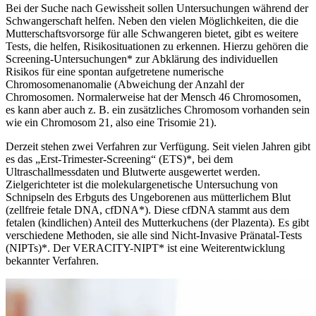
Bei der Suche nach Gewissheit sollen Untersuchungen während der
Schwangerschaft helfen. Neben den vielen Möglichkeiten, die die
Mutterschaftsvorsorge für alle Schwangeren bietet, gibt es weitere
Tests, die helfen, Risikosituationen zu erkennen. Hierzu gehören die
Screening-Untersuchungen* zur Abklärung des individuellen
Risikos für eine spontan aufgetretene numerische
Chromosomenanomalie (Abweichung der Anzahl der
Chromosomen. Normalerweise hat der Mensch 46 Chromosomen,
es kann aber auch z. B. ein zusätzliches Chromosom vorhanden sein
wie ein Chromosom 21, also eine Trisomie 21).
Derzeit stehen zwei Verfahren zur Verfügung. Seit vielen Jahren gibt
es das „Erst-Trimester-Screening“ (ETS)*, bei dem
Ultraschallmessdaten und Blutwerte ausgewertet werden.
Zielgerichteter ist die molekulargenetische Untersuchung von
Schnipseln des Erbguts des Ungeborenen aus mütterlichem Blut
(zellfreie fetale DNA, cfDNA*). Diese cfDNA stammt aus dem
fetalen (kindlichen) Anteil des Mutterkuchens (der Plazenta). Es gibt
verschiedene Methoden, sie alle sind Nicht-Invasive Pränatal-Tests
(NIPTs)*. Der VERACITY-NIPT* ist eine Weiterentwicklung
bekannter Verfahren.