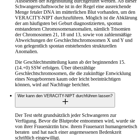
Ausbleiben der Regelblutung durchgeführt werden. Ab dieser
Schwangerschaftswoche ist in der Regel eine ausreichende
Menge fetaler DNA im mütterlichen Blut vorhanden, um den
VERACITY-NIPT durchzuführen. Möglich ist die Abklärung
der am häufigsten bei Geburt diagnostizierten, spontan
entstandenen Chromosomenanomalien, nämlich Trisomien
der Chromosomen 21, 18 und 13, sowie von zahlenmäßige
Abweichungen der Geschlechtschromosomen X und Y und
von gelegentlich spontan entstehenden strukturellen
Anomalien.
Die Geschlechtsmitteilung kann ab der beginnenden 15.
(14.+0) SSW erfolgen. Über überzählige
Geschlechtschromosomen, die die zukünftige Entwicklung
eines Neugeborenen kaum oder leicht beeinträchtigen
können, wird auf Nachfrage berichtet.
Wer kann den VERACITY-NIPT durchführen lassen?
Der Test steht grundsätzlich jeder Schwangeren zur
Verfügung. Bevor die Blutprobe entnommen wird, wurde sie
von ihrer Frauenärztin bzw. ihrem Frauenarzt humangenetisch
beraten
und hat nach einer angemessenen Bedenkzeit
schriftlich eingewilligt.