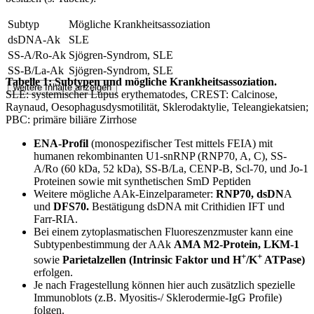
Subtyp
Mögliche Krankheitsassoziation
dsDNA-Ak
SLE
SS-A/Ro-Ak
Sjögren-Syndrom, SLE
SS-B/La-Ak
Sjögren-Syndrom, SLE
Tabelle 1: Subtypen und mögliche Krankheitsassoziation.
weitere Inhalte anzeigen
SLE: systemischer Lupus erythematodes, CREST: Calcinose,
Raynaud, Oesophagusdysmotilität, Sklerodaktylie, Teleangiekatsien;
PBC: primäre biliäre Zirrhose
ENA-Profil
(monospezifischer Test mittels FEIA) mit
humanen rekombinanten U1-snRNP (RNP70, A, C), SS-
A/Ro (60 kDa, 52 kDa), SS-B/La, CENP-B, Scl-70, und Jo-1
Proteinen sowie mit synthetischen SmD Peptiden
Weitere mögliche AAk-Einzelparameter:
RNP70, dsDN
A
und
DFS70.
Bestätigung dsDNA mit Crithidien IFT und
Farr-RIA.
Bei einem zytoplasmatischen Fluoreszenzmuster kann eine
Subtypenbestimmung der AAk
AMA M2-Protein, LKM-1
+
+
sowie
Parietalzellen (Intrinsic Faktor und H
/K
ATPase)
erfolgen.
Je nach Fragestellung können hier auch zusätzlich spezielle
Immunoblots (z.B. Myositis-/ Sklerodermie-IgG Profile)
folgen.