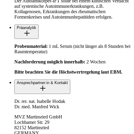
Der Autoantikörper-IFT sollte bei einem klinischen Verdacht
auf systemische Autoimmunerkrankungen, z.B.
Kollagenosen, Erkrankungen des rheumatischen
Formenkreises und Autoimmunhepatitiden erfolgen.
Präanalytik
Probenmaterial:
1 mL Serum (nicht länger als 8 Stunden bei
Raumtemperatur)
Nachforderung möglich innerhalb:
2 Wochen
Bitte beachten Sie die Höchstwertregelung laut EBM.
Ansprechpartner:in & Kontakt
Dr. rer. nat. Isabelle Hodak
Dr. med. Manfred Wick
MVZ Martinsried GmbH
Lochhamer Str. 29
82152 Martinsried
GERMANY