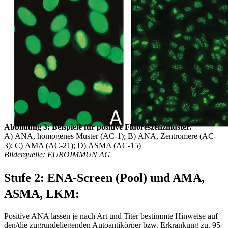
Abbildung 3: Beispiele für positive Fluoreszenzmuster.
A) ANA, homogenes Muster (AC-1); B) ANA, Zentromere (AC-
3); C) AMA (AC-21); D) ASMA (AC-15)
Bilderquelle: EUROIMMUN AG
Stufe 2: ENA-Screen (Pool) und AMA,
ASMA, LKM:
Positive ANA lassen je nach Art und Titer bestimmte Hinweise auf
den/die zugrundeliegenden Autoantikörper bzw. Erkrankung zu. 95-