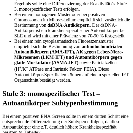
Ergebnis sollte eine Differenzierung der Reaktivität (s. Stufe
3, monospezifischer Test) erfolgen.
Bei einem homogenen Muster oder bei positiven
Chromosomen im Mitosestadium empfiehlt sich zusätzlich die
Be­stimmung von
dsDNA-Antikörpern.
Der dsDNA-
Antikörper ist ein krankheitsspezifischer Autoantikörper bei
SLE und wird mit einer Prävalenz von 70-90 % festgestellt.
Bei einem rein zytoplasmatischen Fluoreszenzmuster
empfiehlt sich die Bestimmung von
antimitochondrialen
Au­toantikörpern (AMA-IFT), AK gegen Leber-Niere-
Mikrosomen (LKM-IFT) und Autoantikörpern gegen
glatte Mus­kulatur (ASMA-IFT)
sowie Parietalzellen
+
+
(H
/K
ATPase und Intrinsic Faktor, FEIA). Diese
Autoantikörper-Spezifi­täten können auf einem speziellen IFT
Organschnitt bestätigt werden.
Stufe 3: monospezifischer Test –
Autoantikörper Subtypenbestimmung
Bei einem positiven ENA-Screen sollte in einem dritten Schritt eine
entsprechende Differenzierung der Subtypen erfol­gen, da diese
Autoantikörper eine z.T. deutlich höhere Krankheitsspezifität
besitzen (s. Tabelle):