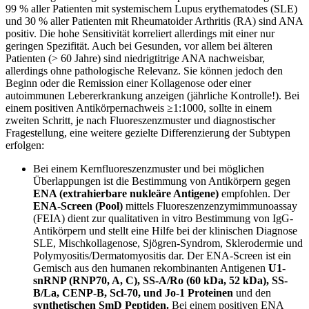
99 % aller Patienten mit systemischem Lupus erythematodes (SLE)
und 30 % aller Patienten mit Rheumatoider Arthritis (RA) sind ANA
positiv. Die hohe Sensitivität kor­reliert allerdings mit einer nur
geringen Spezifität. Auch bei Gesunden, vor allem bei älteren
Patienten (> 60 Jahre) sind niedrigtitrige ANA nachweisbar,
allerdings ohne pathologische Relevanz. Sie können jedoch den
Beginn oder die Re­mission einer Kollagenose oder einer
autoimmunen Lebererkrankung anzeigen (jährliche Kontrolle!). Bei
einem positi­ven Antikörpernachweis ≥1:1000, sollte in einem
zweiten Schritt, je nach Fluoreszenzmuster und diagnostischer
Frage­stellung, eine weitere gezielte Differenzierung der Subtypen
erfolgen:
Bei einem Kernfluoreszenzmuster und bei möglichen
Überlappungen ist die Bestimmung von Antikörpern gegen
ENA (extrahierbare nukleäre Antigene)
empfohlen. Der
ENA-Screen (Pool)
mittels Fluoreszenzenzymimmunoassay
(FEIA) dient zur qualitativen in vitro Bestimmung von IgG-
Antikörpern und stellt eine Hilfe bei der klinischen Diag­nose
SLE, Mischkollagenose, Sjögren-Syndrom, Sklerodermie und
Polymyositis/Dermatomyositis dar. Der ENA-Screen ist ein
Gemisch aus den humanen rekombinanten Antigenen
U1-
snRNP (RNP70, A, C), SS-A/Ro (60 kDa, 52 kDa), SS-
B/La, CENP-B, Scl-70, und Jo-1 Proteinen
und den
synthetischen SmD Peptiden.
Bei einem positiven ENA