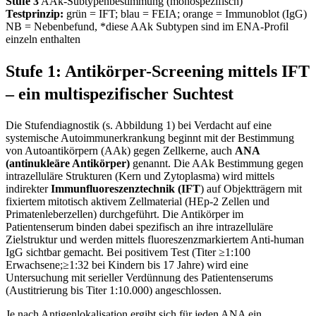
Stufe 3
AAk-Subtypenbestimmung (monospezifisch)
Testprinzip:
grün = IFT; blau = FEIA; orange = Immunoblot (IgG)
NB = Nebenbefund, *diese AAk Subtypen sind im ENA-Profil
einzeln enthalten
Stufe 1: Antikörper-Screening mittels IFT
– ein multispezifischer Suchtest
Die Stufendiagnostik (s. Abbildung 1) bei Verdacht auf eine
systemische Autoimmunerkrankung beginnt mit der Bestimmung
von Autoantikörpern (AAk) gegen Zellkerne, auch
ANA
(antinukleäre Antikörper)
genannt. Die AAk Bestimmung gegen
intrazelluläre Strukturen (Kern und Zytoplasma) wird mittels
indirekter
Immunfluoreszenztechnik (IFT
) auf Objektträgern mit
fixiertem mitotisch aktivem Zellmaterial (HEp-2 Zellen und
Primatenleberzellen) durchgeführt. Die Antikörper im
Patientenserum binden dabei spezifisch an ihre intra­zelluläre
Zielstruktur und werden mittels fluoreszenzmarkiertem Anti-human
IgG sicht­bar gemacht. Bei positivem Test (Titer ≥1:100
Erwachsene;≥1:32 bei Kindern bis 17 Jahre) wird eine
Untersuchung mit serieller Verdünnung des Patientenserums
(Austitrie­rung bis Titer 1:10.000) angeschlossen.
Je nach Antigenlokalisation ergibt sich für jeden ANA ein