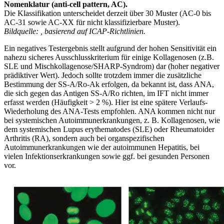
Nomenklatur (anti-cell pattern, AC).
Die Klassifikation unterscheidet derzeit über 30 Muster (AC-0 bis
AC-31 sowie AC-XX für nicht klassifizierbare Muster).
Bildquelle:
, basierend auf ICAP-Richtlinien.
Ein negatives Testergebnis stellt aufgrund der hohen Sensitivität ein
nahezu sicheres Aus­schlusskriterium für einige Kollagenosen (z.B.
SLE und Mischkollagenose/SHARP-Syn­drom) dar (hoher negativer
prädiktiver Wert). Jedoch sollte trotzdem immer die zusätzliche
Bestimmung der SS-A/Ro-Ak erfolgen, da bekannt ist, dass ANA,
die sich gegen das Anti­gen SS-A/Ro richten, im IFT nicht immer
erfasst werden (Häufigkeit > 2 %). Hier ist eine spätere Verlaufs-
Wiederholung des ANA-Tests empfohlen. ANA kommen nicht nur
bei systemischen Autoimmunerkrankungen, z. B. Kollagenosen, wie
dem systemischen Lupus erythematodes (SLE) oder Rheumatoider
Arthritis (RA), sondern auch bei organspezifischen
Autoimmunerkrankungen wie der autoimmunen Hepatitis, bei
vielen Infektionserkrankungen sowie ggf. bei gesunden Personen
vor.