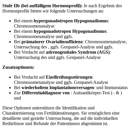
Stufe IIb (bei auffälligem Hormonprofil):
Je nach Ergebnis des
Hormonprofils bieten wir folgende Untersuchungen an:
Bei einem
hypergonadotropen Hypogonadismus
:
Chromosomenanalyse
Bei einem
hypogonadotropen Hypogonadismus
:
Chromosomenanalyse und ggfs.
Bei
prämaturer Ovarialinsuffizienz
: Chromosomenanalyse,
Untersuchung des
, ggfs. Genpanel-Analyse und ggfs.
Bei Verdacht auf
adrenogenitales Syndrom (AGS)
:
Untersuchung des
und ggfs. Genpanel-Analyse
Zusatzoptionen:
Bei Verdacht auf
Eizellreifungsstörungen
:
Chromosomenanalyse und ggfs. Genpanel-Analyse
Bei
wiederholtem Implantationsversagen
:
und Immunstatus
Zur
Differentialdiagnose von
: Autoantikörper-Test (
– &
)
und
Diese Optionen unterstützen die Identifikation und
Charakterisierung von Fertilitätsstörungen. Sie ermöglichen eine
detaillierte und gezielte Untersuchung, die auf die individuellen
Bedürfnisse und Befunde der Patientinnen abgestimmt ist.